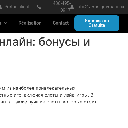
438-495-
Portail client
info@veroniquemalo.ca
0917
Soumission
s
Réalisation
Contact
Gratuite
онлайн: бонусы и
им из наиболее привлекательных
тных игр, включая слоты и лайв-игры. В
пны, а также лучшие слоты, которые стоит