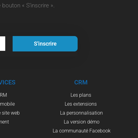
 bouton « S’inscrire ».
S'inscrire
VICES
CRM
CRM
Les plans
 mobile
Les extensions
 site web
La personnalisation
ment
La version démo
La communauté Facebook