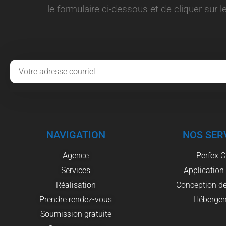
le formulaire ci-dessous et de cliquer sur le
NAVIGATION
NOS SER
Agence
Perfex 
Services
Application
Réalisation
Conception de
Prendre rendez-vous
Héberge
Soumission gratuite