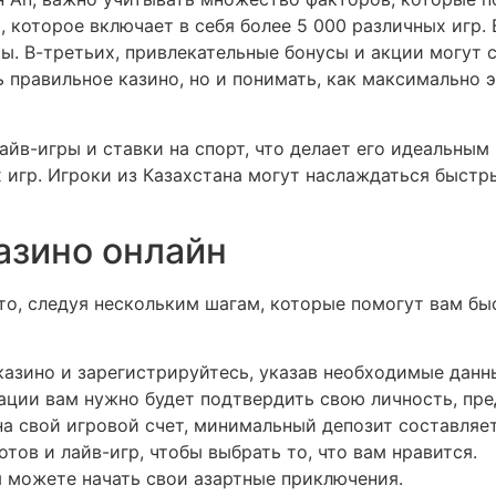
, которое включает в себя более 5 000 различных игр. 
ры. В-третьих, привлекательные бонусы и акции могут
ь правильное казино, но и понимать, как максимально
лайв-игры и ставки на спорт, что делает его идеальным
 игр. Игроки из Казахстана могут наслаждаться быст
казино онлайн
сто, следуя нескольким шагам, которые помогут вам бы
казино и зарегистрируйтесь, указав необходимые данн
ции вам нужно будет подтвердить свою личность, пре
а свой игровой счет, минимальный депозит составляет 
тов и лайв-игр, чтобы выбрать то, что вам нравится.
 можете начать свои азартные приключения.