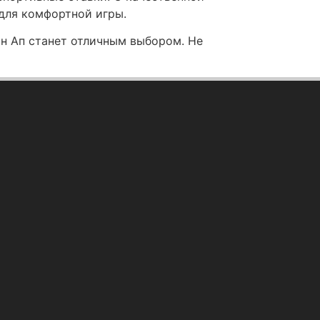
для комфортной игры.
н Ап станет отличным выбором. Не