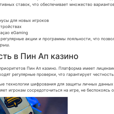
ртивных ставок, что обеспечивает множество вариантов
нусы для новых игроков
стройствах
raçao eGaming
 регулярные акции и программы лояльности, что позво
грыш.
ть в Пин Ап казино
приоритетов Пин Ап казино. Платформа имеет лицензи
одят регулярные проверки, что гарантирует честность
ные технологии шифрования для защиты личных данных 
яет игрокам сосредоточиться на игре, не беспокоясь 