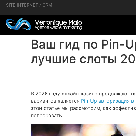
SITE INTERNET / CRM
Ваш гид по Pin-U
лучшие слоты 2
В 2026 году онлайн-казино продолжают на
вариантов является
Pin-Up авторизация в
этой статье мы рассмотрим, как эффективн
попробовать.