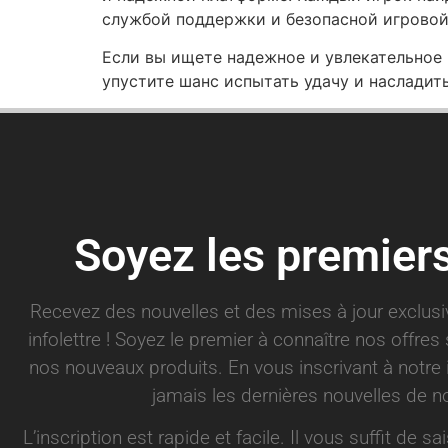
службой поддержки и безопасной игровой
Если вы ищете надежное и увлекательное
упустите шанс испытать удачу и насладит
Soyez les premier
Recevez des nouvelles et des mises à jour exclus
infolettre ! Soyez le premier à connaître nos offre
nos nouveaux produits. En vous inscrivant à notre 
jamais les dernières nouvelles de no
L’inscription est rapide et facile. Il vous suffit de s