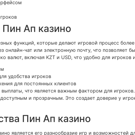
ерфейсом
игроков
 Пин Ап казино
зных функций, которые делают игровой процесс более
ез онлайн-чат или электронную почту, что позволяет 
о валют, включая KZT и USD, что удобно для игроков и
ам
ля удобства игроков
жения для постоянных клиентов
е выплаты, что является важным фактором для игроков
с доступным и прозрачным. Это создает доверие у игр
тва Пин Ап казино
ино является его разнообразие игр и возможностей дл