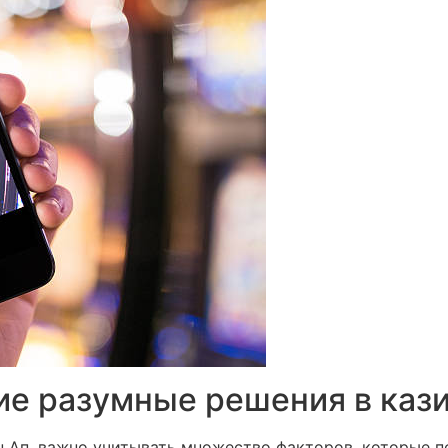
е разумные решения в каз
ин Ап, важно учитывать множество факторов, которые 