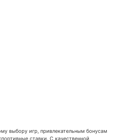
ому выбору игр, привлекательным бонусам
 спортивные ставки. С качественной