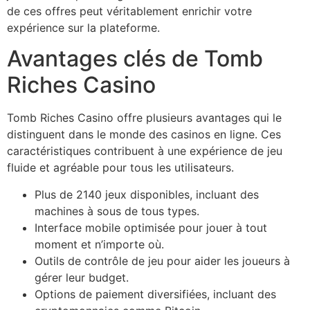
de ces offres peut véritablement enrichir votre
expérience sur la plateforme.
Avantages clés de Tomb
Riches Casino
Tomb Riches Casino offre plusieurs avantages qui le
distinguent dans le monde des casinos en ligne. Ces
caractéristiques contribuent à une expérience de jeu
fluide et agréable pour tous les utilisateurs.
Plus de 2140 jeux disponibles, incluant des
machines à sous de tous types.
Interface mobile optimisée pour jouer à tout
moment et n’importe où.
Outils de contrôle de jeu pour aider les joueurs à
gérer leur budget.
Options de paiement diversifiées, incluant des