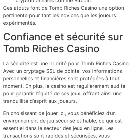
cryptomonnaies comme Bitcoin.
Ces atouts font de Tomb Riches Casino une option
pertinente pour tant les novices que les joueurs
expérimentés.
Confiance et sécurité sur
Tomb Riches Casino
La sécurité est une priorité pour Tomb Riches Casino.
Avec un cryptage SSL de pointe, vos informations
personnelles et financières sont protégées à tout
moment. En plus, le casino est régulièrement audité
pour garantir l’équité de ses jeux, offrant ainsi une
tranquillité d’esprit aux joueurs.
En choisissant de jouer ici, vous bénéficiez d’un
environnement de jeu sécurisé et fiable, ce qui est
essentiel dans le secteur des jeux en ligne. Les
transactions sont rapides et sécurisées, vous