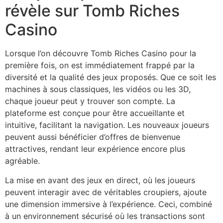
révèle sur Tomb Riches
Casino
Lorsque l’on découvre Tomb Riches Casino pour la
première fois, on est immédiatement frappé par la
diversité et la qualité des jeux proposés. Que ce soit les
machines à sous classiques, les vidéos ou les 3D,
chaque joueur peut y trouver son compte. La
plateforme est conçue pour être accueillante et
intuitive, facilitant la navigation. Les nouveaux joueurs
peuvent aussi bénéficier d’offres de bienvenue
attractives, rendant leur expérience encore plus
agréable.
La mise en avant des jeux en direct, où les joueurs
peuvent interagir avec de véritables croupiers, ajoute
une dimension immersive à l’expérience. Ceci, combiné
à un environnement sécurisé où les transactions sont