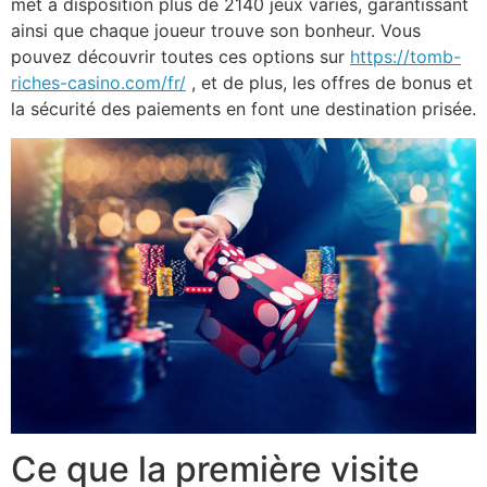
met à disposition plus de 2140 jeux variés, garantissant
ainsi que chaque joueur trouve son bonheur. Vous
pouvez découvrir toutes ces options sur
https://tomb-
riches-casino.com/fr/
, et de plus, les offres de bonus et
la sécurité des paiements en font une destination prisée.
Ce que la première visite