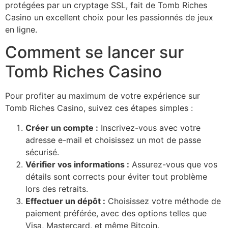
protégées par un cryptage SSL, fait de Tomb Riches
Casino un excellent choix pour les passionnés de jeux
en ligne.
Comment se lancer sur
Tomb Riches Casino
Pour profiter au maximum de votre expérience sur
Tomb Riches Casino, suivez ces étapes simples :
Créer un compte :
Inscrivez-vous avec votre
adresse e-mail et choisissez un mot de passe
sécurisé.
Vérifier vos informations :
Assurez-vous que vos
détails sont corrects pour éviter tout problème
lors des retraits.
Effectuer un dépôt :
Choisissez votre méthode de
paiement préférée, avec des options telles que
Visa, Mastercard, et même Bitcoin.