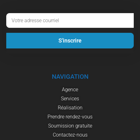
S'inscrire
NAVIGATION
Agence
Services
Réalisation
Prendre rendez-vous
Soumission gratuite
Contactez-nous