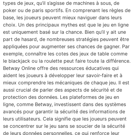
types de jeux, qu’il s’agisse de machines à sous, de
poker ou de paris sportifs. En comprenant les règles de
base, les joueurs peuvent mieux naviguer dans leurs
choix. Un des principaux mythes est que le jeu en ligne
est uniquement basé sur la chance. Bien qu’il y ait une
part de hasard, de nombreuses stratégies peuvent être
appliquées pour augmenter ses chances de gagner. Par
exemple, connaître les cotes des jeux de table comme
le blackjack ou la roulette peut faire toute la différence.
Betway Online offre des ressources éducatives qui
aident les joueurs à développer leur savoir-faire et à
mieux comprendre les mécaniques de chaque jeu. Il est
aussi crucial de parler des aspects de sécurité et de
protection des données. Les plateformes de jeu en
ligne, comme Betway, investissent dans des systèmes
avancés pour garantir la sécurité des informations de
leurs utilisateurs. Cela signifie que les joueurs peuvent
se concentrer sur le jeu sans se soucier de la sécurité
de leurs données personnelles, ce qui renforce leur