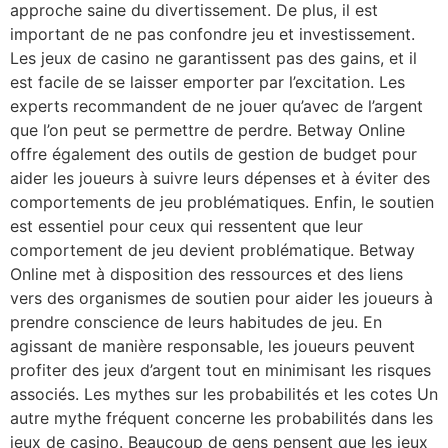
approche saine du divertissement. De plus, il est
important de ne pas confondre jeu et investissement.
Les jeux de casino ne garantissent pas des gains, et il
est facile de se laisser emporter par l’excitation. Les
experts recommandent de ne jouer qu’avec de l’argent
que l’on peut se permettre de perdre. Betway Online
offre également des outils de gestion de budget pour
aider les joueurs à suivre leurs dépenses et à éviter des
comportements de jeu problématiques. Enfin, le soutien
est essentiel pour ceux qui ressentent que leur
comportement de jeu devient problématique. Betway
Online met à disposition des ressources et des liens
vers des organismes de soutien pour aider les joueurs à
prendre conscience de leurs habitudes de jeu. En
agissant de manière responsable, les joueurs peuvent
profiter des jeux d’argent tout en minimisant les risques
associés. Les mythes sur les probabilités et les cotes Un
autre mythe fréquent concerne les probabilités dans les
jeux de casino. Beaucoup de gens pensent que les jeux