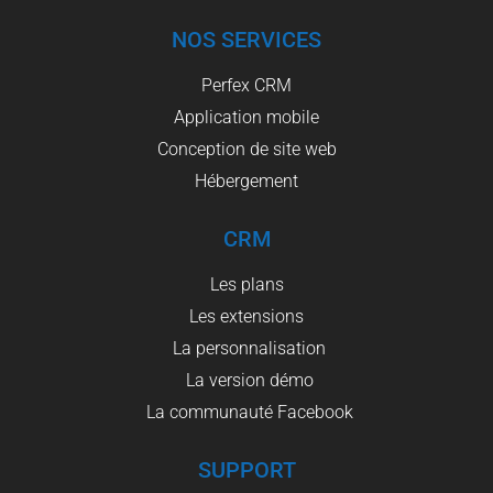
NOS SERVICES
Perfex CRM
Application mobile
Conception de site web
Hébergement
CRM
Les plans
Les extensions
La personnalisation
La version démo
La communauté Facebook
SUPPORT