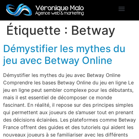
Étiquette :
Betway
Démystifier les mythes du
jeu avec Betway Online
Démystifier les mythes du jeu avec Betway Online
Comprendre les bases Betway Online du jeu en ligne Le
jeu en ligne peut sembler complexe pour les débutants,
mais il est essentiel de décomposer ce monde
fascinant. En réalité, il repose sur des principes simples
qui permettent aux joueurs de s’amuser tout en prenant
des décisions éclairées. Les plateformes comme Betway
France offrent des guides et des tutoriels qui aident les
nouveaux joueurs à se familiariser avec les différents