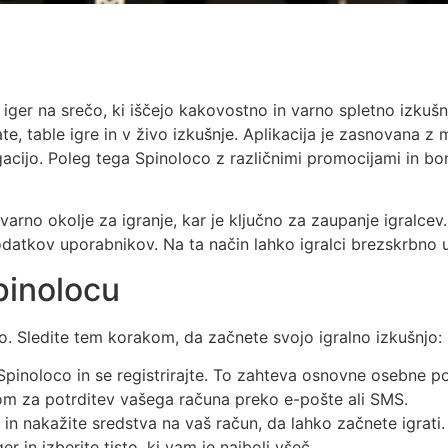
iger na srečo, ki iščejo kakovostno in varno spletno izkušnjo
e, table igre in v živo izkušnje. Aplikacija je zasnovana z m
cijo. Poleg tega Spinoloco z različnimi promocijami in bon
 varno okolje za igranje, kar je ključno za zaupanje igralcev
odatkov uporabnikov. Na ta način lahko igralci brezskrbno u
pinolocu
ro. Sledite tem korakom, da začnete svojo igralno izkušnjo:
Spinoloco in se registrirajte. To zahteva osnovne osebne p
om za potrditev vašega računa preko e-pošte ali SMS.
a in nakažite sredstva na vaš račun, da lahko začnete igrati.
er in izberite tisto, ki vam je najbolj všeč.