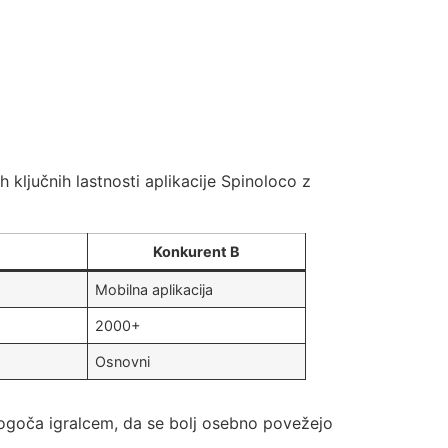
h ključnih lastnosti aplikacije Spinoloco z
Konkurent B
Mobilna aplikacija
2000+
Osnovni
omogoča igralcem, da se bolj osebno povežejo