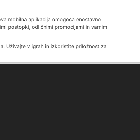
jihova mobilna aplikacija omogoča enostavno
skimi postopki, odličnimi promocijami in varnim
a. Uživajte v igrah in izkoristite priložnost za