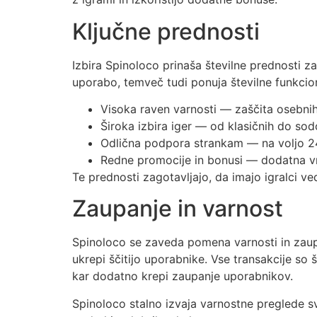
Ključne prednosti
Izbira Spinoloco prinaša številne prednosti za
uporabo, temveč tudi ponuja številne funkcional
Visoka raven varnosti — zaščita osebnih
Široka izbira iger — od klasičnih do sod
Odlična podpora strankam — na voljo 24
Redne promocije in bonusi — dodatna vr
Te prednosti zagotavljajo, da imajo igralci ve
Zaupanje in varnost
Spinoloco se zaveda pomena varnosti in zaupan
ukrepi ščitijo uporabnike. Vse transakcije so
kar dodatno krepi zaupanje uporabnikov.
Spinoloco stalno izvaja varnostne preglede svo