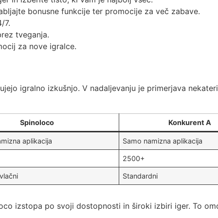
abljajte bonusne funkcije ter promocije za več zabave.
/7.
rez tveganja.
ocij za nove igralce.
ujejo igralno izkušnjo. V nadaljevanju je primerjava nekateri
Spinoloco
Konkurent A
amizna aplikacija
Samo namizna aplikacija
2500+
vlačni
Standardni
oco izstopa po svoji dostopnosti in široki izbiri iger. To 