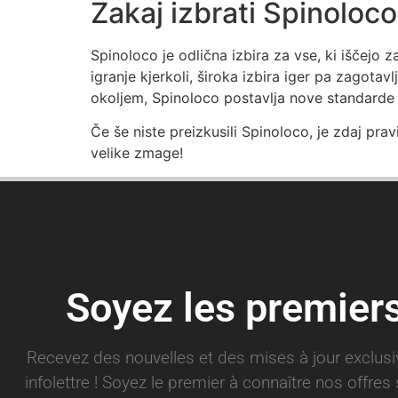
Zakaj izbrati Spinoloco
Spinoloco je odlična izbira za vse, ki iščejo
igranje kjerkoli, široka izbira iger pa zagotav
okoljem, Spinoloco postavlja nove standarde v
Če še niste preizkusili Spinoloco, je zdaj pravi
velike zmage!
Soyez les premier
Recevez des nouvelles et des mises à jour exclus
infolettre ! Soyez le premier à connaître nos offre