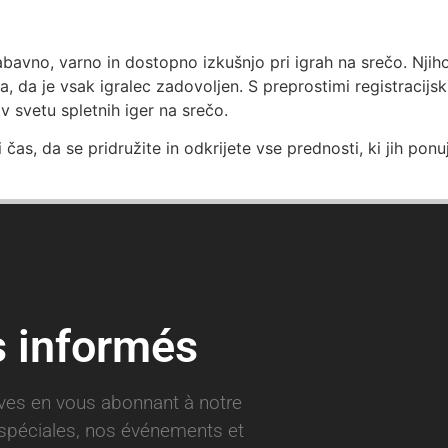
 zabavno, varno in dostopno izkušnjo pri igrah na srečo. N
lja, da je vsak igralec zadovoljen. S preprostimi registracij
 svetu spletnih iger na srečo.
 čas, da se pridružite in odkrijete vse prednosti, ki jih ponuj
s informés
ives en vous abonnant à notre
s spéciales, nos événements et