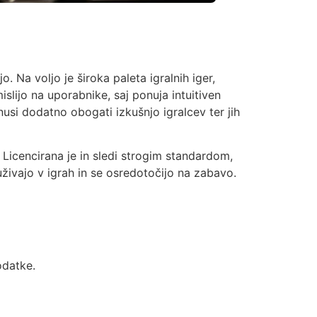
. Na voljo je široka paleta igralnih iger,
islijo na uporabnike, saj ponuja intuitiven
usi dodatno obogati izkušnjo igralcev ter jih
. Licencirana je in sledi strogim standardom,
živajo v igrah in se osredotočijo na zabavo.
odatke.