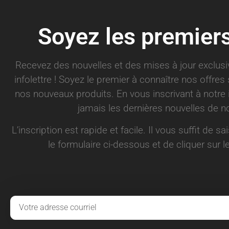
Soyez les premier
Recevez des nouvelles et des mises à jour exclus
infolettre ! Soyez le premier à connaître nos offre
nos nouveaux produits. En vous inscrivant à notre 
jamais les dernières nouvelles de no
L’inscription est rapide et facile. Il vous suffit de s
le formulaire ci-dessous et de cliquer sur le