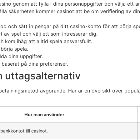
asino genom att fylla i dina personuppgifter och välja ett
älla säkerheten kommer casinot att be om verifiering av dina
od och sätt in pengar på ditt casino-konto för att börja spe
av spel och välj ett som intresserar dig.
 kom ihåg att alltid spela ansvarsfullt.
 börja spela.
dda dina uppgifter.
et baserat på dina preferenser.
 uttagsalternativ
v betalningsmetod avgörande. Här är en översikt över popu
Hur man använder
bankkontot till casinot.