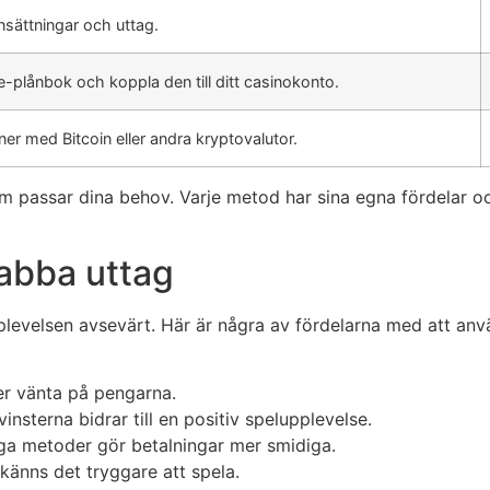
insättningar och uttag.
e-plånbok och koppla den till ditt casinokonto.
er med Bitcoin eller andra kryptovalutor.
om passar dina behov. Varje metod har sina egna fördelar o
abba uttag
upplevelsen avsevärt. Här är några av fördelarna med att 
per vänta på pengarna.
nsterna bidrar till en positiv spelupplevelse.
iga metoder gör betalningar mer smidiga.
änns det tryggare att spela.