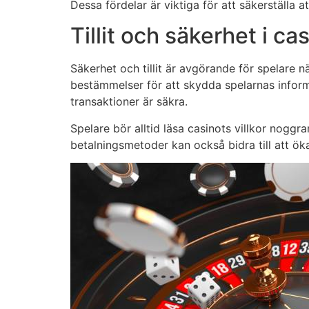
Dessa fördelar är viktiga för att säkerställa 
Tillit och säkerhet i c
Säkerhet och tillit är avgörande för spelare när
bestämmelser för att skydda spelarnas inform
transaktioner är säkra.
Spelare bör alltid läsa casinots villkor noggr
betalningsmetoder kan också bidra till att ök