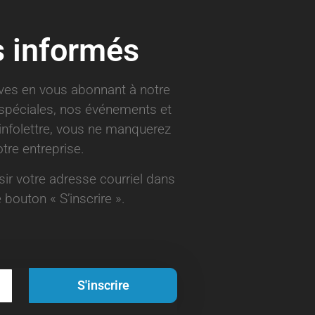
s informés
ives en vous abonnant à notre
s spéciales, nos événements et
infolettre, vous ne manquerez
tre entreprise.
aisir votre adresse courriel dans
 bouton « S’inscrire ».
S'inscrire