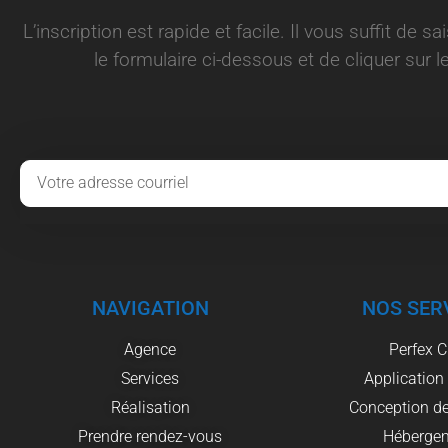
L’inscription est rapide et facile. Il vous suffit de s
le formulaire ci-dessous et de cliquer sur le
NAVIGATION
NOS SER
Agence
Perfex 
Services
Application
Réalisation
Conception de
Prendre rendez-vous
Héberge