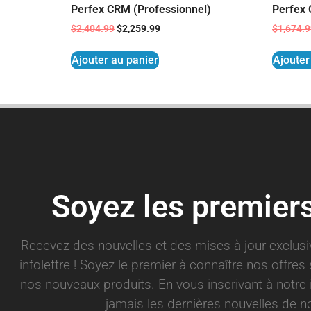
Perfex CRM (Professionnel)
Perfex 
$
2,404.99
$
2,259.99
$
1,674.
Ajouter au panier
Ajouter
Soyez les premier
Recevez des nouvelles et des mises à jour exclus
infolettre ! Soyez le premier à connaître nos offre
nos nouveaux produits. En vous inscrivant à notre 
jamais les dernières nouvelles de no