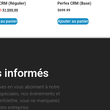
CRM (Régulier)
Perfex CRM (Base)
99
$
1,599.99
$
699.99
 au panier
Ajouter au panier
s informés
ives en vous abonnant à notre
s spéciales, nos événements et
infolettre, vous ne manquerez
tre entreprise.