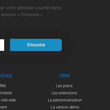
aisir votre adresse courriel dans
 bouton « S’inscrire ».
S'inscrire
VICES
CRM
CRM
Les plans
 mobile
Les extensions
 site web
La personnalisation
ment
La version démo