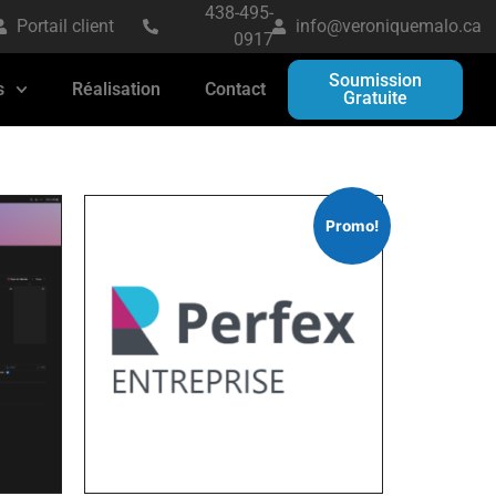
438-495-
Portail client
info@veroniquemalo.ca
0917
Soumission
s
Réalisation
Contact
Gratuite
Promo!