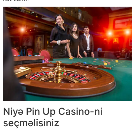
Niyə Pin Up Casino-ni
seçməlisiniz