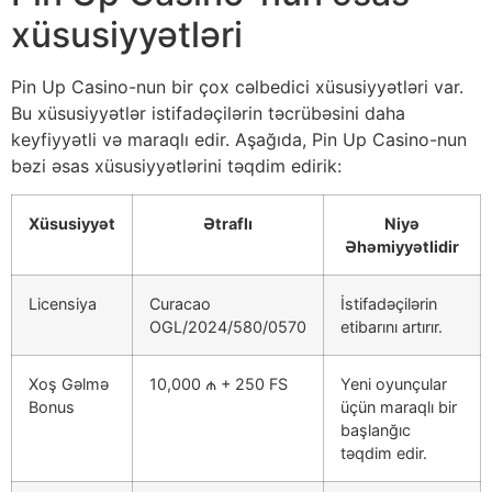
xüsusiyyətləri
Pin Up Casino-nun bir çox cəlbedici xüsusiyyətləri var.
Bu xüsusiyyətlər istifadəçilərin təcrübəsini daha
keyfiyyətli və maraqlı edir. Aşağıda, Pin Up Casino-nun
bəzi əsas xüsusiyyətlərini təqdim edirik:
Xüsusiyyət
Ətraflı
Niyə
Əhəmiyyətlidir
Licensiya
Curacao
İstifadəçilərin
OGL/2024/580/0570
etibarını artırır.
Xoş Gəlmə
10,000 ₼ + 250 FS
Yeni oyunçular
Bonus
üçün maraqlı bir
başlanğıc
təqdim edir.