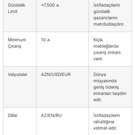
Gündəlik
≈7,500 ₼
İstifadəçilərin
Limit
gündəlik
qazanclarını
məhdudlaşdırır.
Minimum
10 ₼
Kiçik
Çıxarış
məbləğlərdə
çıxarış imkanı
verir.
Valyutalar
AZN/USD/EUR
Dünya
miqyasında
geniş ödəniş
imkanları təqdim
edir.
Dillər
AZ/EN/RU
İstifadəçilərin
rahatlığına
xidmət edir.