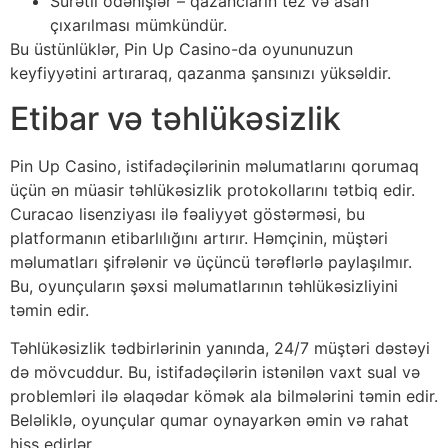
Sürətli ödənişlər – qazancların tez və asan
çıxarılması mümkündür.
Bu üstünlüklər, Pin Up Casino-da oyununuzun
keyfiyyətini artıraraq, qazanma şansınızı yüksəldir.
Etibar və təhlükəsizlik
Pin Up Casino, istifadəçilərinin məlumatlarını qorumaq
üçün ən müasir təhlükəsizlik protokollarını tətbiq edir.
Curacao lisenziyası ilə fəaliyyət göstərməsi, bu
platformanın etibarlılığını artırır. Həmçinin, müştəri
məlumatları şifrələnir və üçüncü tərəflərlə paylaşılmır.
Bu, oyunçuların şəxsi məlumatlarının təhlükəsizliyini
təmin edir.
Təhlükəsizlik tədbirlərinin yanında, 24/7 müştəri dəstəyi
də mövcuddur. Bu, istifadəçilərin istənilən vaxt sual və
problemləri ilə əlaqədar kömək ala bilmələrini təmin edir.
Beləliklə, oyunçular qumar oynayarkən əmin və rahat
hiss edirlər.