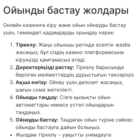
Ойынды бастау жолдары
Онлайн казиноға кіру және ойын ойнауды бастау
үшін, төмендегі қадамдарды орындау керек:
Тіркелу:
Жаңа ойыншы ретінде есептік жазба
жасаңыз, бұл сіздің казино платформасына
кіруіңізді қамтамасыз етеді.
Деректеріңізді растау:
Тіркелу барысында
берілген мәліметтердің дұрыстығын тексеріңіз.
Ақша енгізу:
Ойнау үшін депозит жасаңыз,
шағын сома жеткілікті.
Ойынды таңдау:
Сізге қызықты ойын
автоматтары немесе үстел ойындарын
таңдаңыз.
Ойнауды бастау:
Таңдаған ойын түріне сәйкес
ойынды бастауға дайын болыңыз.
Жылдам тіркелу – уақытты үнемдеуге