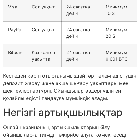
Visa
Сол уақыт
24 сағатқа
Минимум
дейін
10 $
PayPal
Сол уақыт
24 сағатқа
Минимум
дейін
20 $
Bitcoin
Кез келген
24 сағатқа
Минимум
уақытта
дейін
0.001 BTC
Кестеден көріп отырғанымыздай, әр төлем әдісі үшін
депозит жасау және ақша шығару уақыттары мен
шектеулері әртүрлі. Ойыншылар өздері үшін ең
қолайлы әдісті таңдауға мүмкіндік алады.
Негізгі артықшылықтар
Онлайн казиноның артықшылықтарын білу
ойыншыларға тиімді тәжірибе алуға көмектеседі.