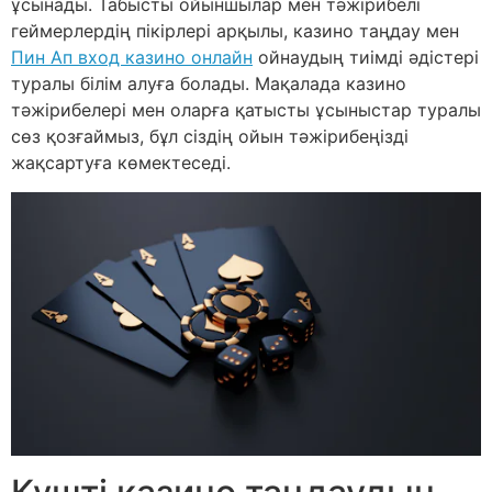
ұсынады. Табысты ойыншылар мен тәжірибелі
геймерлердің пікірлері арқылы, казино таңдау мен
Пин Ап вход казино онлайн
ойнаудың тиімді әдістері
туралы білім алуға болады. Мақалада казино
тәжірибелері мен оларға қатысты ұсыныстар туралы
сөз қозғаймыз, бұл сіздің ойын тәжірибеңізді
жақсартуға көмектеседі.