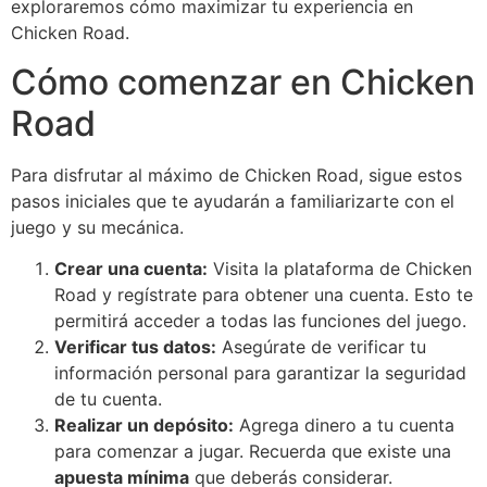
exploraremos cómo maximizar tu experiencia en
Chicken Road.
Cómo comenzar en Chicken
Road
Para disfrutar al máximo de Chicken Road, sigue estos
pasos iniciales que te ayudarán a familiarizarte con el
juego y su mecánica.
Crear una cuenta:
Visita la plataforma de Chicken
Road y regístrate para obtener una cuenta. Esto te
permitirá acceder a todas las funciones del juego.
Verificar tus datos:
Asegúrate de verificar tu
información personal para garantizar la seguridad
de tu cuenta.
Realizar un depósito:
Agrega dinero a tu cuenta
para comenzar a jugar. Recuerda que existe una
apuesta mínima
que deberás considerar.