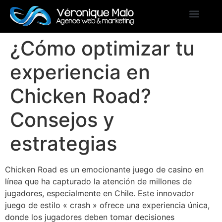
¿Cómo optimizar tu
experiencia en
Chicken Road?
Consejos y
estrategias
Chicken Road es un emocionante juego de casino en
línea que ha capturado la atención de millones de
jugadores, especialmente en Chile. Este innovador
juego de estilo « crash » ofrece una experiencia única,
donde los jugadores deben tomar decisiones