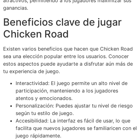
atractivos, permitiendo a los jugadores maximizar sus
ganancias.
Beneficios clave de jugar
Chicken Road
Existen varios beneficios que hacen que Chicken Road
sea una elección popular entre los usuarios. Conocer
estos aspectos puede ayudarte a disfrutar aún más de
tu experiencia de juego.
Interactividad: El juego permite un alto nivel de
participación, manteniendo a los jugadores
atentos y emocionados.
Personalización: Puedes ajustar tu nivel de riesgo
según tu estilo de juego.
Accesibilidad: La interfaz es fácil de usar, lo que
facilita que nuevos jugadores se familiaricen con el
juego rápidamente.