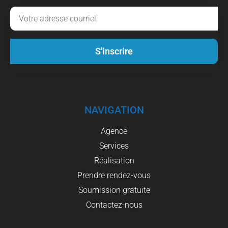
S'inscrire
NAVIGATION
Agence
Services
Réalisation
Prendre rendez-vous
Soumission gratuite
Contactez-nous