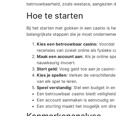
betrouwbaarheid, zoals westace, aangezien dit
Hoe te starten
Bij het starten met gokken in een casino is h
belangrijkste stappen die je moet onderneme
Kies een betrouwbaar casino:
Voordat j
recensies van zowel online als fysieke ca
Maak een account aan:
Als je online sp
nauwkeurig invoert.
Stort geld:
Voeg geld toe aan je casino-
Kies je spellen:
Verken de verschillende 
van elk spel te leren.
Speel verstandig:
Stel een budget in en
Een betrouwbaar casino biedt veilighei
Een account aanmaken is eenvoudig en ve
Een storting maakt het mogelijk om dire