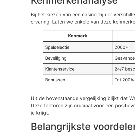
Kenmerkenanalyse
Bij het kiezen van een casino zijn er versch
ervaring. Laten we enkele van deze kenmerken
Kenmerk
Spelselectie
2000+
Beveiliging
Geavance
Klantenservice
24/7 besc
Bonussen
Tot 200% 
Uit de bovenstaande vergelijking blijkt dat W
Deze factoren zijn cruciaal voor een positiev
je krijgt.
Belangrijkste voordele