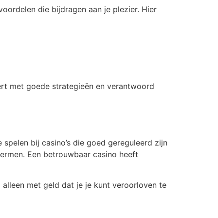
oordelen die bijdragen aan je plezier. Hier
ert met goede strategieën en verantwoord
e spelen bij casino’s die goed gereguleerd zijn
hermen. Een betrouwbaar casino heeft
alleen met geld dat je je kunt veroorloven te