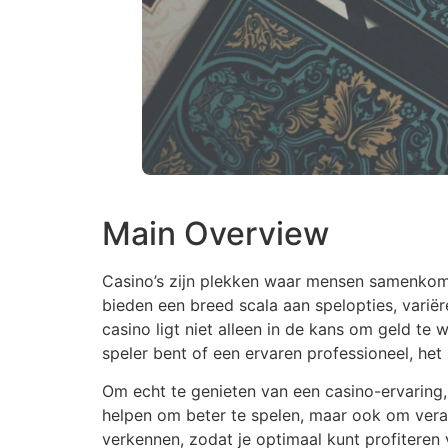
Main Overview
Casino’s zijn plekken waar mensen samenkome
bieden een breed scala aan spelopties, varië
casino ligt niet alleen in de kans om geld te
speler bent of een ervaren professioneel, het
Om echt te genieten van een casino-ervaring, 
helpen om beter te spelen, maar ook om veran
verkennen, zodat je optimaal kunt profiteren v