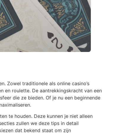
 Zowel traditionele als online casino’s
en en roulette. De aantrekkingskracht van een
 sfeer die ze bieden. Of je nu een beginnende
maximaliseren.
hten te houden. Deze kunnen je niet alleen
cties zullen we deze tips in detail
 kiezen dat bekend staat om zijn