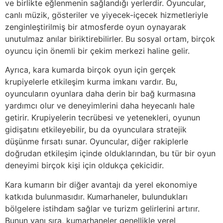
ve birlikte eğlenmenin sağlandığı yerlerdir. Oyuncular,
canlı müzik, gösteriler ve yiyecek-içecek hizmetleriyle
zenginleştirilmiş bir atmosferde oyun oynayarak
unutulmaz anılar biriktirebilirler. Bu sosyal ortam, birçok
oyuncu için önemli bir çekim merkezi haline gelir.
Ayrıca, kara kumarda birçok oyun için gerçek
krupiyelerle etkileşim kurma imkanı vardır. Bu,
oyuncuların oyunlara daha derin bir bağ kurmasına
yardımcı olur ve deneyimlerini daha heyecanlı hale
getirir. Krupiyelerin tecrübesi ve yetenekleri, oyunun
gidişatını etkileyebilir, bu da oyunculara stratejik
düşünme fırsatı sunar. Oyuncular, diğer rakiplerle
doğrudan etkileşim içinde olduklarından, bu tür bir oyun
deneyimi birçok kişi için oldukça çekicidir.
Kara kumarın bir diğer avantajı da yerel ekonomiye
katkıda bulunmasıdır. Kumarhaneler, bulundukları
bölgelere istihdam sağlar ve turizm gelirlerini artırır.
Bunun yanı sıra, kumarhaneler genellikle yerel