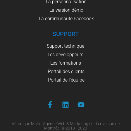
La personnalisation
La version démo
La communauté Facebook
SUPPORT
Support technique
Les développeurs
Les formations
Portail des clients
Portail de l'équipe
Véronique Malo - Agence Web & Marketing sur la rive-sud de
Montréal © 2018 - 2023