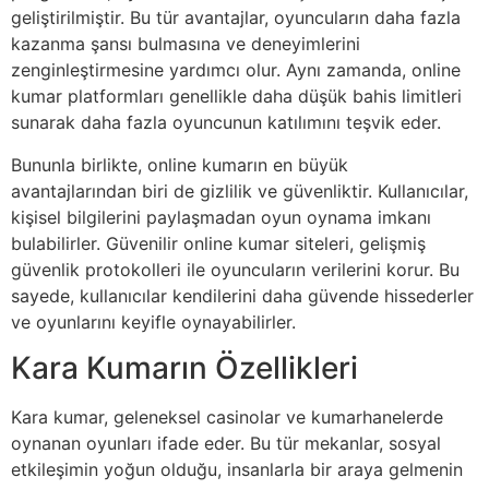
geliştirilmiştir. Bu tür avantajlar, oyuncuların daha fazla
kazanma şansı bulmasına ve deneyimlerini
zenginleştirmesine yardımcı olur. Aynı zamanda, online
kumar platformları genellikle daha düşük bahis limitleri
sunarak daha fazla oyuncunun katılımını teşvik eder.
Bununla birlikte, online kumarın en büyük
avantajlarından biri de gizlilik ve güvenliktir. Kullanıcılar,
kişisel bilgilerini paylaşmadan oyun oynama imkanı
bulabilirler. Güvenilir online kumar siteleri, gelişmiş
güvenlik protokolleri ile oyuncuların verilerini korur. Bu
sayede, kullanıcılar kendilerini daha güvende hissederler
ve oyunlarını keyifle oynayabilirler.
Kara Kumarın Özellikleri
Kara kumar, geleneksel casinolar ve kumarhanelerde
oynanan oyunları ifade eder. Bu tür mekanlar, sosyal
etkileşimin yoğun olduğu, insanlarla bir araya gelmenin