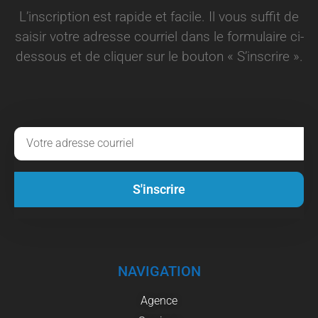
L’inscription est rapide et facile. Il vous suffit de
saisir votre adresse courriel dans le formulaire ci-
dessous et de cliquer sur le bouton « S’inscrire ».
S'inscrire
NAVIGATION
Agence