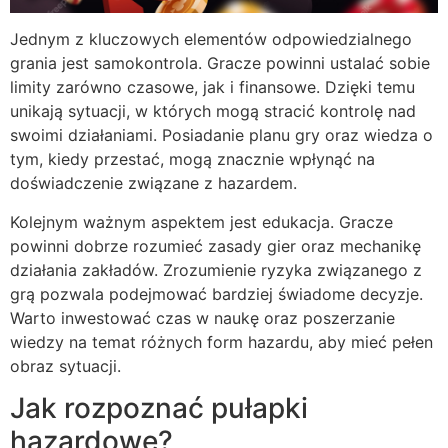
Jednym z kluczowych elementów odpowiedzialnego
grania jest samokontrola. Gracze powinni ustalać sobie
limity zarówno czasowe, jak i finansowe. Dzięki temu
unikają sytuacji, w których mogą stracić kontrolę nad
swoimi działaniami. Posiadanie planu gry oraz wiedza o
tym, kiedy przestać, mogą znacznie wpłynąć na
doświadczenie związane z hazardem.
Kolejnym ważnym aspektem jest edukacja. Gracze
powinni dobrze rozumieć zasady gier oraz mechanikę
działania zakładów. Zrozumienie ryzyka związanego z
grą pozwala podejmować bardziej świadome decyzje.
Warto inwestować czas w naukę oraz poszerzanie
wiedzy na temat różnych form hazardu, aby mieć pełen
obraz sytuacji.
Jak rozpoznać pułapki
hazardowe?