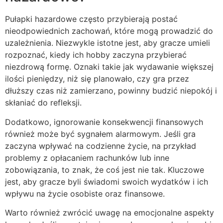
Pułapki hazardowe często przybierają postać
nieodpowiednich zachowań, które mogą prowadzić do
uzależnienia. Niezwykle istotne jest, aby gracze umieli
rozpoznać, kiedy ich hobby zaczyna przybierać
niezdrową formę. Oznaki takie jak wydawanie większej
ilości pieniędzy, niż się planowało, czy gra przez
dłuższy czas niż zamierzano, powinny budzić niepokój i
skłaniać do refleksji.
Dodatkowo, ignorowanie konsekwencji finansowych
również może być sygnałem alarmowym. Jeśli gra
zaczyna wpływać na codzienne życie, na przykład
problemy z opłacaniem rachunków lub inne
zobowiązania, to znak, że coś jest nie tak. Kluczowe
jest, aby gracze byli świadomi swoich wydatków i ich
wpływu na życie osobiste oraz finansowe.
Warto również zwrócić uwagę na emocjonalne aspekty