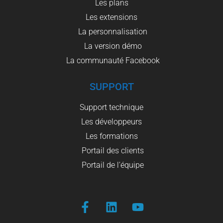
Les plans
Les extensions
La personnalisation
La version démo
La communauté Facebook
SUPPORT
Support technique
Les développeurs
Les formations
Portail des clients
Portail de l'équipe