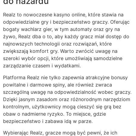
do hazardu
Realz to nowoczesne kasyno online, które stawia na
odpowiedzialne gry i bezpieczeństwo graczy. Oferując
bogaty wachlarz gier, w tym automaty oraz gry na
żywo, Realz dba o to, aby każdy gracz miał dostęp do
najnowszych technologii oraz rozwiązań, które
zwiększają komfort gry. Warto zwrócić uwagę na
szeroki wybór opcji, które umożliwiają samodzielne
zarządzanie czasem i wydatkami.
Platforma Realz nie tylko zapewnia atrakcyjne bonusy
powitalne i darmowe spiny, ale również zwraca
szczególną uwagę na odpowiedzialność wobec graczy.
Dzięki jasnym zasadom oraz różnorodnym narzędziom
kontrolnym, użytkownicy mogą cieszyć się grą bez
obaw o nadmierne ryzyko. To miejsce, gdzie
bezpieczeństwo i zabawa idą w parze.
Wybierając Realz, gracze mogą być pewni, że ich