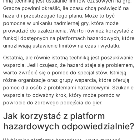
Inną techniką jest ustalanie limitów czasowych na grę.
Gracze powinni określić, ile czasu chcą poświęcić na
hazard i przestrzegać tego planu. Może to być
pomocne w unikaniu nadmiernej gry, która może
prowadzić do uzależnienia. Warto również korzystać z
funkcji dostępnych na platformach hazardowych, które
umożliwiają ustawienie limitów na czas i wydatki.
Ostatnią, ale równie istotną techniką jest poszukiwanie
wsparcia. Jeśli czujesz, że hazard staje się problemem,
warto zwrócić się o pomoc do specjalistów. Istnieją
różne organizacje oraz grupy wsparcia, które oferują
pomoc dla osób z problemami hazardowymi. Szukanie
wsparcia to odważny krok, który może pomóc w
powrocie do zdrowego podejścia do gier.
Jak korzystać z platform
hazardowych odpowiedzialnie?