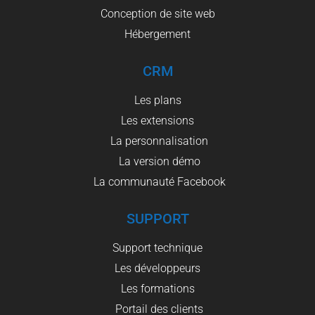
Conception de site web
Hébergement
CRM
Les plans
Les extensions
La personnalisation
La version démo
La communauté Facebook
SUPPORT
Support technique
Les développeurs
Les formations
Portail des clients