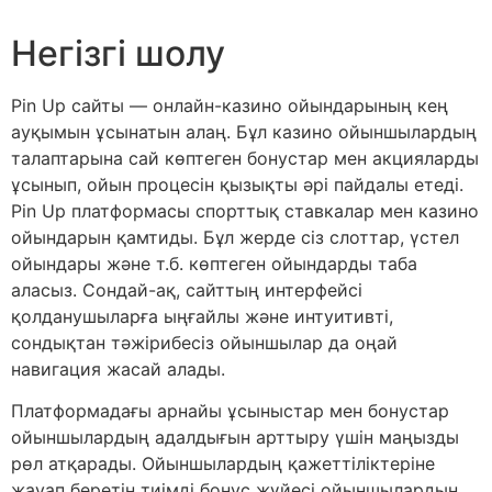
Негізгі шолу
Pin Up сайты — онлайн-казино ойындарының кең
ауқымын ұсынатын алаң. Бұл казино ойыншылардың
талаптарына сай көптеген бонустар мен акцияларды
ұсынып, ойын процесін қызықты әрі пайдалы етеді.
Pin Up платформасы спорттық ставкалар мен казино
ойындарын қамтиды. Бұл жерде сіз слоттар, үстел
ойындары және т.б. көптеген ойындарды таба
аласыз. Сондай-ақ, сайттың интерфейсі
қолданушыларға ыңғайлы және интуитивті,
сондықтан тәжірибесіз ойыншылар да оңай
навигация жасай алады.
Платформадағы арнайы ұсыныстар мен бонустар
ойыншылардың адалдығын арттыру үшін маңызды
рөл атқарады. Ойыншылардың қажеттіліктеріне
жауап беретін тиімді бонус жүйесі ойыншылардың