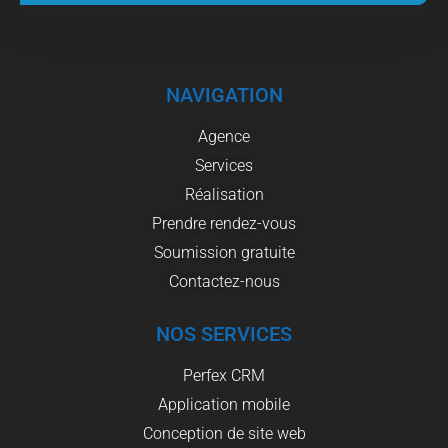
NAVIGATION
Agence
Services
Réalisation
Prendre rendez-vous
Soumission gratuite
Contactez-nous
NOS SERVICES
Perfex CRM
Application mobile
Conception de site web