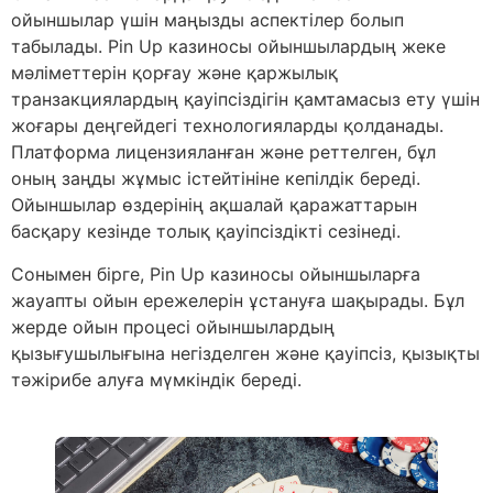
ойыншылар үшін маңызды аспектілер болып
табылады. Pin Up казиносы ойыншылардың жеке
мәліметтерін қорғау және қаржылық
транзакциялардың қауіпсіздігін қамтамасыз ету үшін
жоғары деңгейдегі технологияларды қолданады.
Платформа лицензияланған және реттелген, бұл
оның заңды жұмыс істейтініне кепілдік береді.
Ойыншылар өздерінің ақшалай қаражаттарын
басқару кезінде толық қауіпсіздікті сезінеді.
Сонымен бірге, Pin Up казиносы ойыншыларға
жауапты ойын ережелерін ұстануға шақырады. Бұл
жерде ойын процесі ойыншылардың
қызығушылығына негізделген және қауіпсіз, қызықты
тәжірибе алуға мүмкіндік береді.