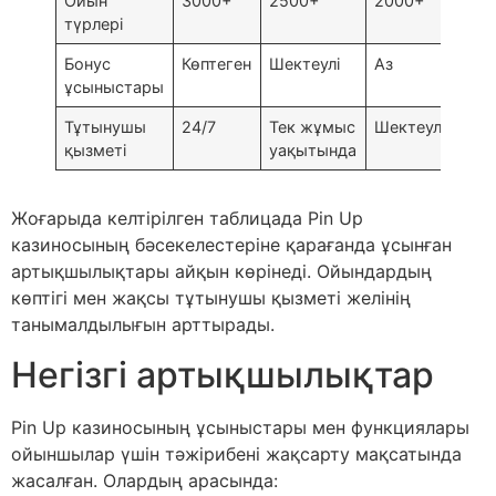
Ойын
3000+
2500+
2000+
түрлері
Бонус
Көптеген
Шектеулі
Аз
ұсыныстары
Тұтынушы
24/7
Тек жұмыс
Шектеулі
қызметі
уақытында
Жоғарыда келтірілген таблицада Pin Up
казиносының бәсекелестеріне қарағанда ұсынған
артықшылықтары айқын көрінеді. Ойындардың
көптігі мен жақсы тұтынушы қызметі желінің
танымалдылығын арттырады.
Негізгі артықшылықтар
Pin Up казиносының ұсыныстары мен функциялары
ойыншылар үшін тәжірибені жақсарту мақсатында
жасалған. Олардың арасында: