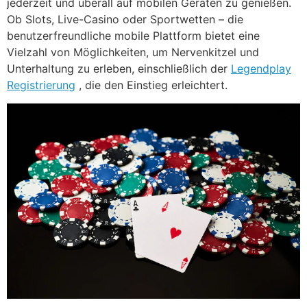
jederzeit und überall auf mobilen Geräten zu genießen.
Ob Slots, Live-Casino oder Sportwetten – die
benutzerfreundliche mobile Plattform bietet eine
Vielzahl von Möglichkeiten, um Nervenkitzel und
Unterhaltung zu erleben, einschließlich der
Legendplay
Registrierung
, die den Einstieg erleichtert.