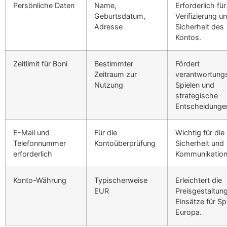
Persönliche Daten
Name,
Erforderlich für
Geburtsdatum,
Verifizierung u
Adresse
Sicherheit des
Kontos.
Zeitlimit für Boni
Bestimmter
Fördert
Zeitraum zur
verantwortungs
Nutzung
Spielen und
strategische
Entscheidunge
E-Mail und
Für die
Wichtig für die
Telefonnummer
Kontoüberprüfung
Sicherheit und
erforderlich
Kommunikation
Konto-Währung
Typischerweise
Erleichtert die
EUR
Preisgestaltun
Einsätze für Spi
Europa.