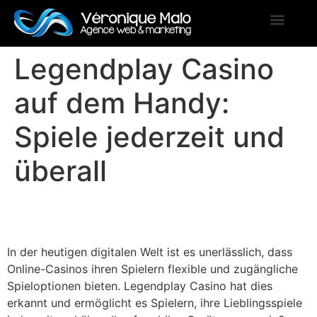
Legendplay Casino
auf dem Handy:
Spiele jederzeit und
überall
In der heutigen digitalen Welt ist es unerlässlich, dass
Online-Casinos ihren Spielern flexible und zugängliche
Spieloptionen bieten. Legendplay Casino hat dies
erkannt und ermöglicht es Spielern, ihre Lieblingsspiele