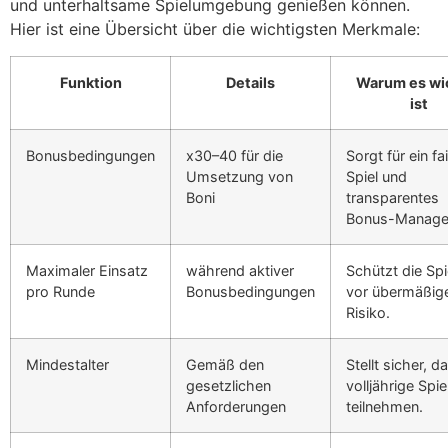
und unterhaltsame Spielumgebung genießen können.
Hier ist eine Übersicht über die wichtigsten Merkmale:
Funktion
Details
Warum es wi
ist
Bonusbedingungen
x30–40 für die
Sorgt für ein fa
Umsetzung von
Spiel und
Boni
transparentes
Bonus-Manage
Maximaler Einsatz
während aktiver
Schützt die Spi
pro Runde
Bonusbedingungen
vor übermäßi
Risiko.
Mindestalter
Gemäß den
Stellt sicher, d
gesetzlichen
volljährige Spie
Anforderungen
teilnehmen.