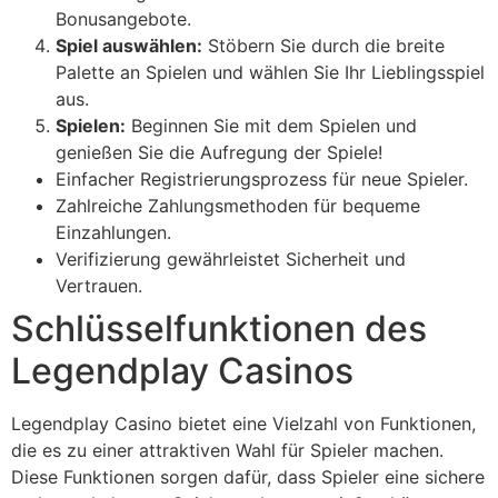
Bonusangebote.
Spiel auswählen:
Stöbern Sie durch die breite
Palette an Spielen und wählen Sie Ihr Lieblingsspiel
aus.
Spielen:
Beginnen Sie mit dem Spielen und
genießen Sie die Aufregung der Spiele!
Einfacher Registrierungsprozess für neue Spieler.
Zahlreiche Zahlungsmethoden für bequeme
Einzahlungen.
Verifizierung gewährleistet Sicherheit und
Vertrauen.
Schlüsselfunktionen des
Legendplay Casinos
Legendplay Casino bietet eine Vielzahl von Funktionen,
die es zu einer attraktiven Wahl für Spieler machen.
Diese Funktionen sorgen dafür, dass Spieler eine sichere