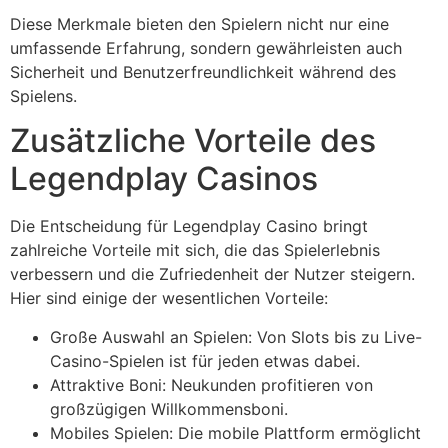
Diese Merkmale bieten den Spielern nicht nur eine
umfassende Erfahrung, sondern gewährleisten auch
Sicherheit und Benutzerfreundlichkeit während des
Spielens.
Zusätzliche Vorteile des
Legendplay Casinos
Die Entscheidung für Legendplay Casino bringt
zahlreiche Vorteile mit sich, die das Spielerlebnis
verbessern und die Zufriedenheit der Nutzer steigern.
Hier sind einige der wesentlichen Vorteile:
Große Auswahl an Spielen: Von Slots bis zu Live-
Casino-Spielen ist für jeden etwas dabei.
Attraktive Boni: Neukunden profitieren von
großzügigen Willkommensboni.
Mobiles Spielen: Die mobile Plattform ermöglicht