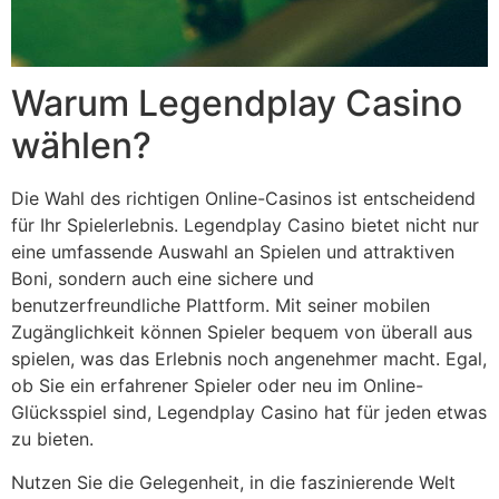
Warum Legendplay Casino
wählen?
Die Wahl des richtigen Online-Casinos ist entscheidend
für Ihr Spielerlebnis. Legendplay Casino bietet nicht nur
eine umfassende Auswahl an Spielen und attraktiven
Boni, sondern auch eine sichere und
benutzerfreundliche Plattform. Mit seiner mobilen
Zugänglichkeit können Spieler bequem von überall aus
spielen, was das Erlebnis noch angenehmer macht. Egal,
ob Sie ein erfahrener Spieler oder neu im Online-
Glücksspiel sind, Legendplay Casino hat für jeden etwas
zu bieten.
Nutzen Sie die Gelegenheit, in die faszinierende Welt