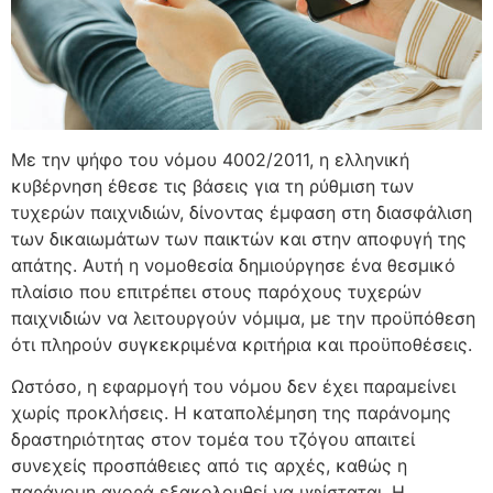
Με την ψήφο του νόμου 4002/2011, η ελληνική
κυβέρνηση έθεσε τις βάσεις για τη ρύθμιση των
τυχερών παιχνιδιών, δίνοντας έμφαση στη διασφάλιση
των δικαιωμάτων των παικτών και στην αποφυγή της
απάτης. Αυτή η νομοθεσία δημιούργησε ένα θεσμικό
πλαίσιο που επιτρέπει στους παρόχους τυχερών
παιχνιδιών να λειτουργούν νόμιμα, με την προϋπόθεση
ότι πληρούν συγκεκριμένα κριτήρια και προϋποθέσεις.
Ωστόσο, η εφαρμογή του νόμου δεν έχει παραμείνει
χωρίς προκλήσεις. Η καταπολέμηση της παράνομης
δραστηριότητας στον τομέα του τζόγου απαιτεί
συνεχείς προσπάθειες από τις αρχές, καθώς η
παράνομη αγορά εξακολουθεί να υφίσταται. Η