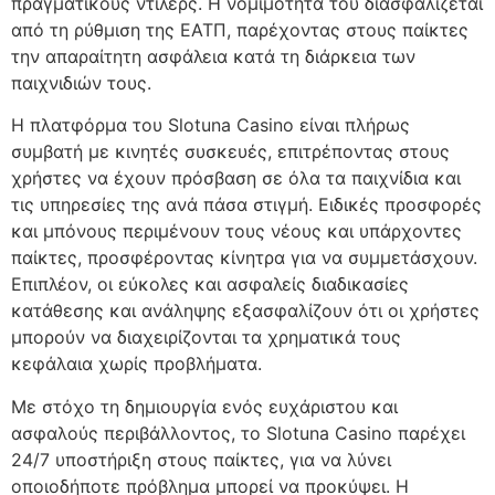
πραγματικούς ντίλερς. Η νομιμότητά του διασφαλίζεται
από τη ρύθμιση της ΕΑΤΠ, παρέχοντας στους παίκτες
την απαραίτητη ασφάλεια κατά τη διάρκεια των
παιχνιδιών τους.
Η πλατφόρμα του Slotuna Casino είναι πλήρως
συμβατή με κινητές συσκευές, επιτρέποντας στους
χρήστες να έχουν πρόσβαση σε όλα τα παιχνίδια και
τις υπηρεσίες της ανά πάσα στιγμή. Ειδικές προσφορές
και μπόνους περιμένουν τους νέους και υπάρχοντες
παίκτες, προσφέροντας κίνητρα για να συμμετάσχουν.
Επιπλέον, οι εύκολες και ασφαλείς διαδικασίες
κατάθεσης και ανάληψης εξασφαλίζουν ότι οι χρήστες
μπορούν να διαχειρίζονται τα χρηματικά τους
κεφάλαια χωρίς προβλήματα.
Με στόχο τη δημιουργία ενός ευχάριστου και
ασφαλούς περιβάλλοντος, το Slotuna Casino παρέχει
24/7 υποστήριξη στους παίκτες, για να λύνει
οποιοδήποτε πρόβλημα μπορεί να προκύψει. Η