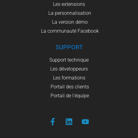
Les extensions
La personnalisation
La version démo
La communauté Facebook
SUPPORT
Support technique
Les développeurs
Les formations
Portail des clients
Portail de l'équipe