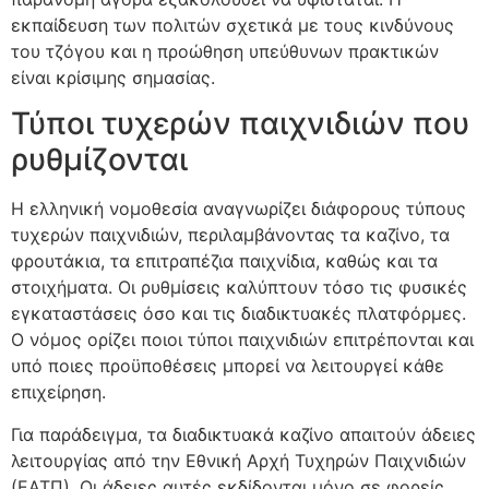
εκπαίδευση των πολιτών σχετικά με τους κινδύνους
του τζόγου και η προώθηση υπεύθυνων πρακτικών
είναι κρίσιμης σημασίας.
Τύποι τυχερών παιχνιδιών που
ρυθμίζονται
Η ελληνική νομοθεσία αναγνωρίζει διάφορους τύπους
τυχερών παιχνιδιών, περιλαμβάνοντας τα καζίνο, τα
φρουτάκια, τα επιτραπέζια παιχνίδια, καθώς και τα
στοιχήματα. Οι ρυθμίσεις καλύπτουν τόσο τις φυσικές
εγκαταστάσεις όσο και τις διαδικτυακές πλατφόρμες.
Ο νόμος ορίζει ποιοι τύποι παιχνιδιών επιτρέπονται και
υπό ποιες προϋποθέσεις μπορεί να λειτουργεί κάθε
επιχείρηση.
Για παράδειγμα, τα διαδικτυακά καζίνο απαιτούν άδειες
λειτουργίας από την Εθνική Αρχή Τυχηρών Παιχνιδιών
(ΕΑΤΠ). Οι άδειες αυτές εκδίδονται μόνο σε φορείς