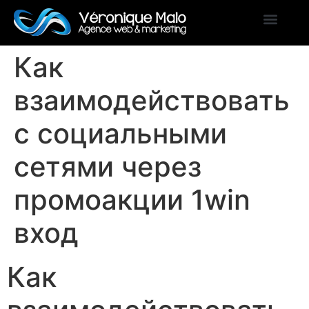
Как
взаимодействовать
с социальными
сетями через
промоакции 1win
вход
Как