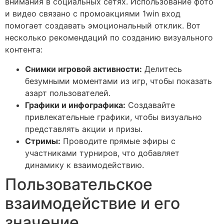
внимания в социальных сетях. Использование фото
и видео связано с промоакциями 1win вход
помогает создавать эмоциональный отклик. Вот
несколько рекомендаций по созданию визуального
контента:
Снимки игровой активности:
Делитесь
безумными моментами из игр, чтобы показать
азарт пользователей.
Графики и инфографика:
Создавайте
привлекательные графики, чтобы визуально
представлять акции и призы.
Стримы:
Проводите прямые эфиры с
участниками турниров, что добавляет
динамику к взаимодействию.
Пользовательское
взаимодействие и его
значение