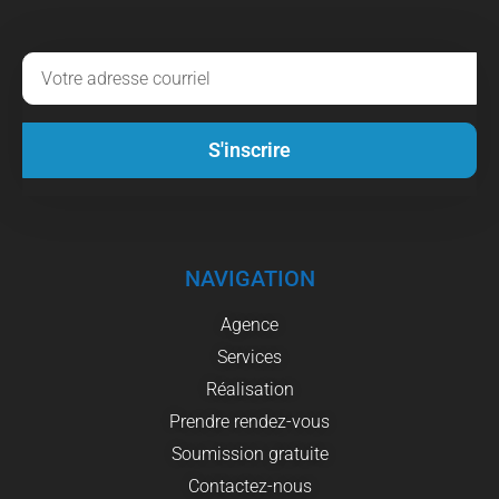
S'inscrire
NAVIGATION
Agence
Services
Réalisation
Prendre rendez-vous
Soumission gratuite
Contactez-nous