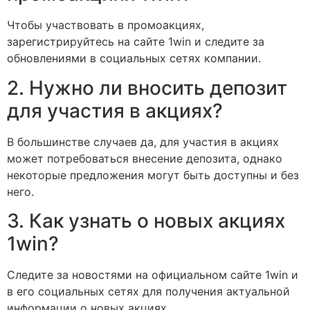
Чтобы участвовать в промоакциях,
зарегистрируйтесь на сайте 1win и следите за
обновлениями в социальных сетях компании.
2. Нужно ли вносить депозит
для участия в акциях?
В большинстве случаев да, для участия в акциях
может потребоваться внесение депозита, однако
некоторые предложения могут быть доступны и без
него.
3. Как узнать о новых акциях
1win?
Следите за новостями на официальном сайте 1win и
в его социальных сетях для получения актуальной
информации о новых акциях.