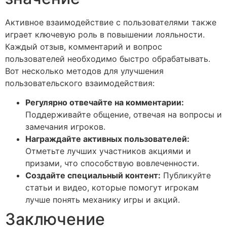
Активное взаимодействие с пользователями также
играет ключевую роль в повышении лояльности.
Каждый отзыв, комментарий и вопрос
пользователей необходимо быстро обрабатывать.
Вот несколько методов для улучшения
пользовательского взаимодействия:
Регулярно отвечайте на комментарии:
Поддерживайте общение, отвечая на вопросы и
замечания игроков.
Награждайте активных пользователей:
Отметьте лучших участников акциями и
призами, что способствую вовлеченности.
Создайте специальный контент:
Публикуйте
статьи и видео, которые помогут игрокам
лучше понять механику игры и акций.
Заключение