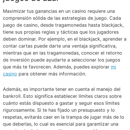
Maximizar tus ganancias en un casino requiere una
comprensión sólida de las estrategias de juego. Cada
juego de casino, desde tragamonedas hasta blackjack,
tiene sus propias reglas y tácticas que los jugadores
deben dominar. Por ejemplo, en el blackjack, aprender a
contar cartas puede darte una ventaja significativa,
mientras que en las tragamonedas, conocer el retorno
de inversión puede ayudarte a seleccionar los juegos
que más te favorecen. Además, puedes explorar
mi
casino
para obtener más información.
Además, es importante tener en cuenta el manejo del
bankroll. Esto significa establecer límites claros sobre
cuánto estás dispuesto a gastar y seguir esos límites
rigurosamente. Si te has fijado un presupuesto y lo
respetas, evitarás caer en la trampa de jugar más de lo
que deberías, lo cual es esencial para garantizar una