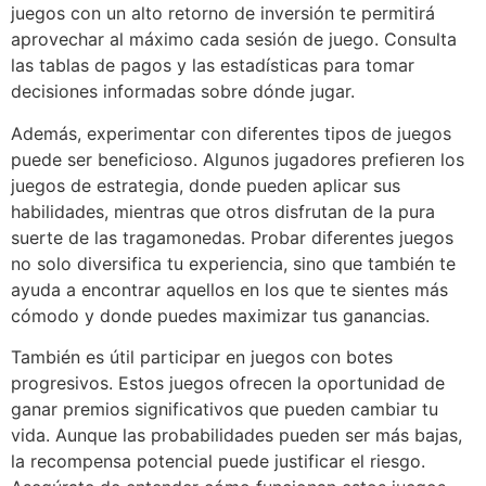
juegos con un alto retorno de inversión te permitirá
aprovechar al máximo cada sesión de juego. Consulta
las tablas de pagos y las estadísticas para tomar
decisiones informadas sobre dónde jugar.
Además, experimentar con diferentes tipos de juegos
puede ser beneficioso. Algunos jugadores prefieren los
juegos de estrategia, donde pueden aplicar sus
habilidades, mientras que otros disfrutan de la pura
suerte de las tragamonedas. Probar diferentes juegos
no solo diversifica tu experiencia, sino que también te
ayuda a encontrar aquellos en los que te sientes más
cómodo y donde puedes maximizar tus ganancias.
También es útil participar en juegos con botes
progresivos. Estos juegos ofrecen la oportunidad de
ganar premios significativos que pueden cambiar tu
vida. Aunque las probabilidades pueden ser más bajas,
la recompensa potencial puede justificar el riesgo.