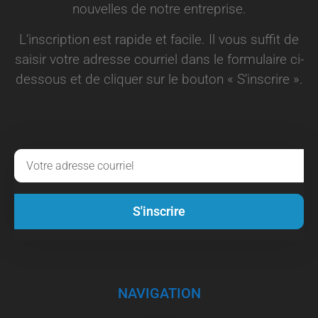
nouvelles de notre entreprise.
L’inscription est rapide et facile. Il vous suffit de
saisir votre adresse courriel dans le formulaire ci-
dessous et de cliquer sur le bouton « S’inscrire ».
S'inscrire
NAVIGATION