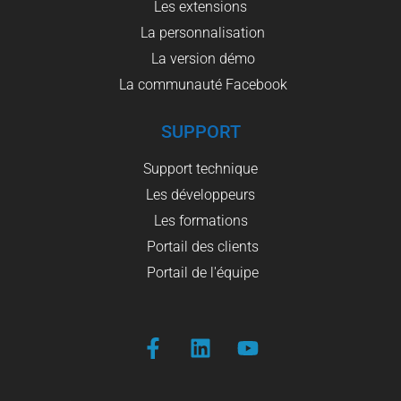
Les extensions
La personnalisation
La version démo
La communauté Facebook
SUPPORT
Support technique
Les développeurs
Les formations
Portail des clients
Portail de l'équipe