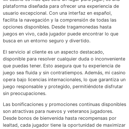
plataforma diseñada para ofrecer una experiencia de
usuario excepcional. Con una interfaz en español,
facilita la navegación y la comprensión de todas las
opciones disponibles. Desde tragamonedas hasta
juegos en vivo, cada jugador puede encontrar lo que
busca en un entorno seguro y divertido.
El servicio al cliente es un aspecto destacado,
disponible para resolver cualquier duda o inconveniente
que puedas tener. Esto asegura que tu experiencia de
juego sea fluida y sin contratiempos. Además, mi casino
opera bajo licencias internacionales, lo que garantiza un
juego responsable y protegido, permitiéndote disfrutar
sin preocupaciones.
Las bonificaciones y promociones continuas disponibles
son atractivas para nuevos y veteranos jugadores.
Desde bonos de bienvenida hasta recompensas por
lealtad, cada jugador tiene la oportunidad de maximizar