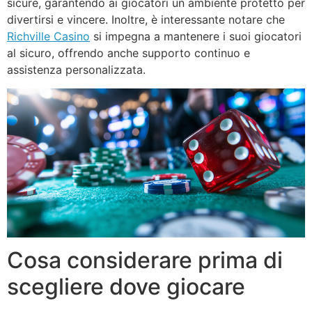
sicure, garantendo ai giocatori un ambiente protetto per
divertirsi e vincere. Inoltre, è interessante notare che
Richville Casino
si impegna a mantenere i suoi giocatori
al sicuro, offrendo anche supporto continuo e
assistenza personalizzata.
Cosa considerare prima di
scegliere dove giocare