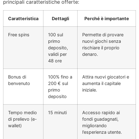
principali caratteristiche offerte:
Caratteristica
Dettagli
Perché è importante
Free spins
100 sul
Permette di provare
primo
nuovi giochi senza
deposito,
rischiare il proprio
validi per
denaro.
48 ore
Bonus di
100% fino a
Attira nuovi giocatori e
benvenuto
200 € sul
aumenta il capitale
primo
iniziale.
deposito
Tempo medio
15 minuti
Accesso rapido ai
di prelievo (e-
fondi guadagnati,
wallet)
migliorando
l’esperienza utente.