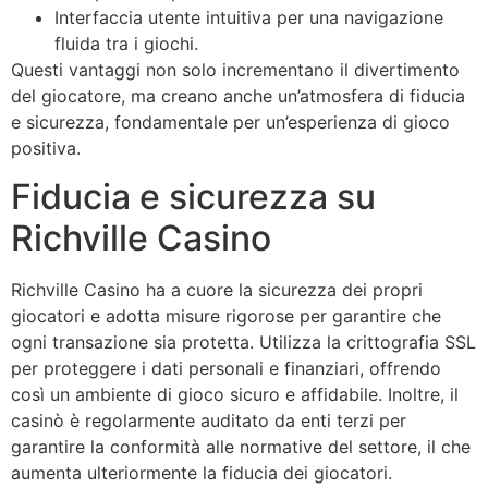
Interfaccia utente intuitiva per una navigazione
fluida tra i giochi.
Questi vantaggi non solo incrementano il divertimento
del giocatore, ma creano anche un’atmosfera di fiducia
e sicurezza, fondamentale per un’esperienza di gioco
positiva.
Fiducia e sicurezza su
Richville Casino
Richville Casino ha a cuore la sicurezza dei propri
giocatori e adotta misure rigorose per garantire che
ogni transazione sia protetta. Utilizza la crittografia SSL
per proteggere i dati personali e finanziari, offrendo
così un ambiente di gioco sicuro e affidabile. Inoltre, il
casinò è regolarmente auditato da enti terzi per
garantire la conformità alle normative del settore, il che
aumenta ulteriormente la fiducia dei giocatori.