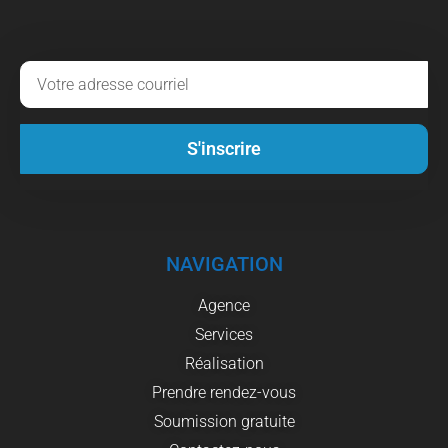
S'inscrire
NAVIGATION
Agence
Services
Réalisation
Prendre rendez-vous
Soumission gratuite