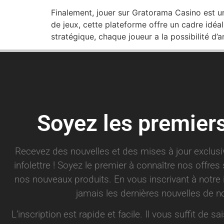
Finalement, jouer sur Gratorama Casino est un
de jeux, cette plateforme offre un cadre idéa
stratégique, chaque joueur a la possibilité d’
Soyez les premier
Recevez des nouvelles et des mises à jour exclus
infolettre ! Soyez le premier à connaître nos offre
nos nouveaux produits. En vous inscrivant à notre 
jamais les dernières nouvelles de no
L’inscription est rapide et facile. Il vous suffit de s