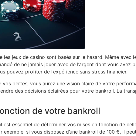
les jeux de casino sont basés sur le hasard. Même avec les 
mmandé de ne jamais jouer avec de l’argent dont vous avez b
s pouvez profiter de l’expérience sans stress financier.
e vos pertes, vous aurez une vision claire de votre perfor
prendre des décisions éclairées pour votre bankroll. La tran
onction de votre bankroll
il est essentiel de déterminer vos mises en fonction de cell
Par exemple, si vous disposez d’une bankroll de 100 €, il peu