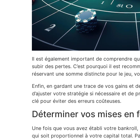
Il est également important de comprendre que 
subir des pertes. C’est pourquoi il est reco
réservant une somme distincte pour le jeu, vou
Enfin, en gardant une trace de vos gains et d
d’ajuster votre stratégie si nécessaire et de 
clé pour éviter des erreurs coûteuses.
Déterminer vos mises en f
Une fois que vous avez établi votre bankroll, 
qui soit proportionnel à votre capital total. 