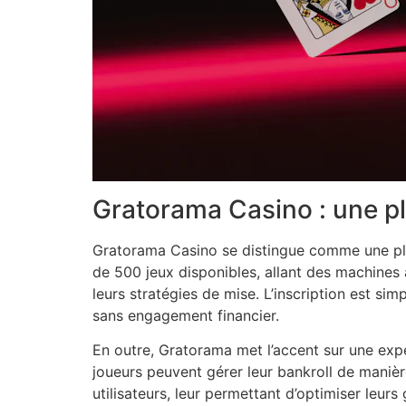
Gratorama Casino : une p
Gratorama Casino se distingue comme une plat
de 500 jeux disponibles, allant des machines à
leurs stratégies de mise. L’inscription est s
sans engagement financier.
En outre, Gratorama met l’accent sur une expé
joueurs peuvent gérer leur bankroll de manièr
utilisateurs, leur permettant d’optimiser leurs