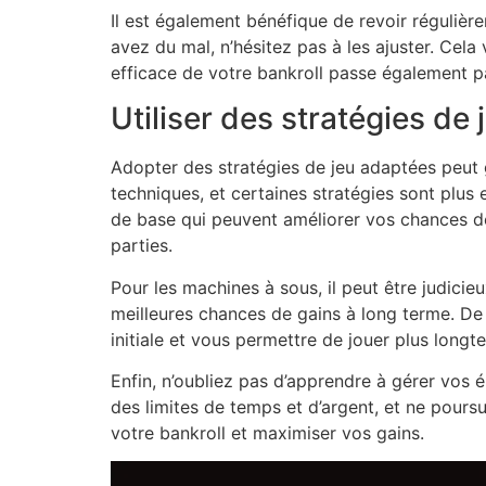
Il est également bénéfique de revoir régulièr
avez du mal, n’hésitez pas à les ajuster. Cel
efficace de votre bankroll passe également pa
Utiliser des stratégies de
Adopter des stratégies de jeu adaptées peut 
techniques, et certaines stratégies sont plus 
de base qui peuvent améliorer vos chances d
parties.
Pour les machines à sous, il peut être judici
meilleures chances de gains à long terme. De
initiale et vous permettre de jouer plus long
Enfin, n’oubliez pas d’apprendre à gérer vos ém
des limites de temps et d’argent, et ne pours
votre bankroll et maximiser vos gains.