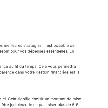
meilleures stratégies, il est possible de
esoin pour vos dépenses essentielles. En
mance au fil du temps. Cela vous permettra
sparence dans votre gestion financière est la
e-ci. Cela signifie choisir un montant de mise
t être judicieux de ne pas miser plus de 5 €