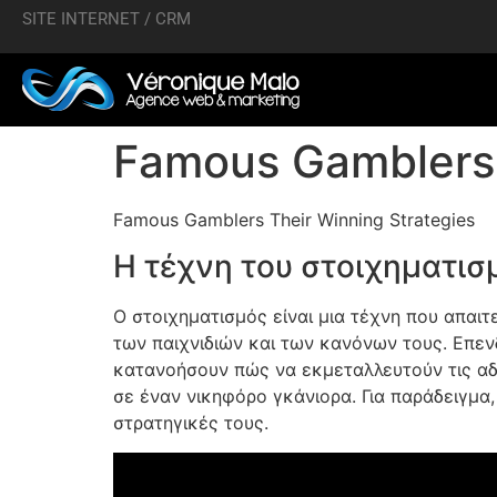
SITE INTERNET / CRM
Famous Gamblers 
Famous Gamblers Their Winning Strategies
Η τέχνη του στοιχηματισ
Ο στοιχηματισμός είναι μια τέχνη που απαιτ
των παιχνιδιών και των κανόνων τους. Επε
κατανοήσουν πώς να εκμεταλλευτούν τις αδυ
σε έναν νικηφόρο γκάνιορα. Για παράδειγμα
στρατηγικές τους.