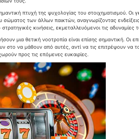
ιδιών τους.
ημαντική πτυχή της ψυχολογίας του στοιχηματισμού. Οι 
υ σώματος των άλλων παικτών, αναγνωρίζοντας ενδείξεις
 στρατηγικές κινήσεις, εκμεταλλευόμενοι τις αδυναμίες 
ήσουν μια θετική νοοτροπία είναι επίσης σημαντική. Οι ε
ζουν στο να μάθουν από αυτές, αντί να τις επιτρέψουν να
ωρούν προς τις επόμενες ευκαιρίες.