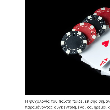
Η ψυχολογία του παίκτη παίζει επίσης σημαν
παραμένοντας συγκεντρωμένοι και ήρεμοι κατ