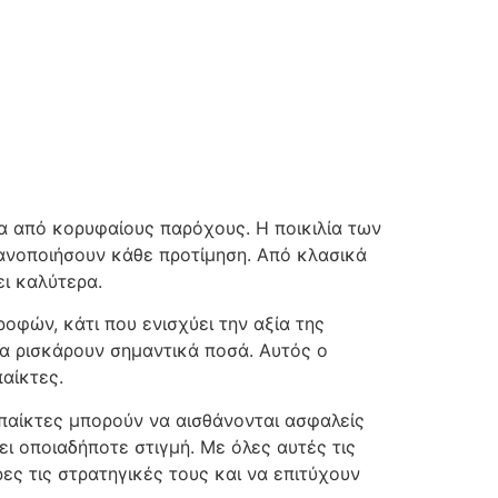
ια από κορυφαίους παρόχους. Η ποικιλία των
κανοποιήσουν κάθε προτίμηση. Από κλασικά
ει καλύτερα.
ών, κάτι που ενισχύει την αξία της
να ρισκάρουν σημαντικά ποσά. Αυτός ο
αίκτες.
 παίκτες μπορούν να αισθάνονται ασφαλείς
ει οποιαδήποτε στιγμή. Με όλες αυτές τις
ες τις στρατηγικές τους και να επιτύχουν