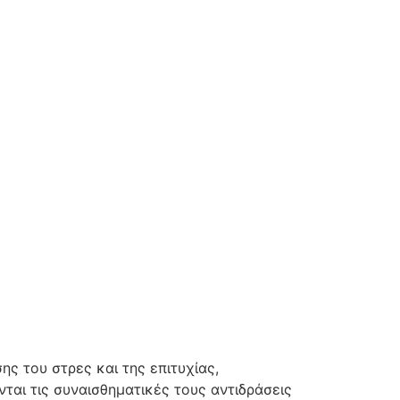
ης του στρες και της επιτυχίας,
νται τις συναισθηματικές τους αντιδράσεις