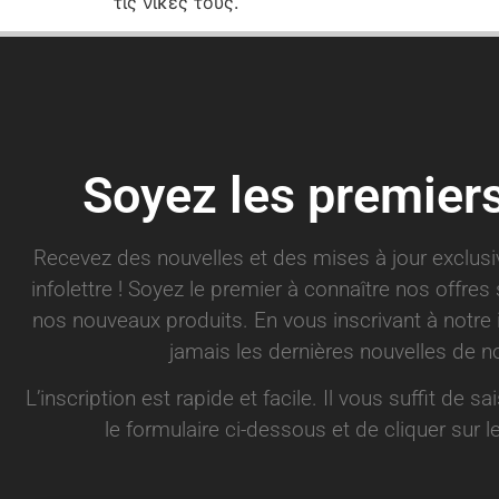
τις νίκες τους.
Soyez les premier
Recevez des nouvelles et des mises à jour exclus
infolettre ! Soyez le premier à connaître nos offre
nos nouveaux produits. En vous inscrivant à notre 
jamais les dernières nouvelles de no
L’inscription est rapide et facile. Il vous suffit de s
le formulaire ci-dessous et de cliquer sur le