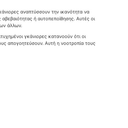
γκάνιορες αναπτύσσουν την ικανότητα να
 αβεβαιότητας ή αυτοπεποίθησης. Αυτές οι
των άλλων.
πιτυχημένοι γκάνιορες κατανοούν ότι οι
 τους απογοητεύσουν. Αυτή η νοοτροπία τους