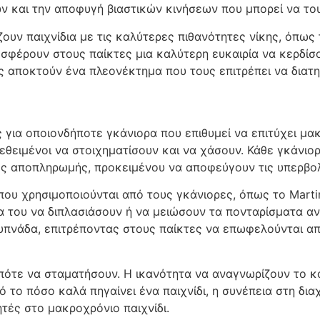
ν και την αποφυγή βιαστικών κινήσεων που μπορεί να του
ζουν παιχνίδια με τις καλύτερες πιθανότητες νίκης, όπως
προσφέρουν στους παίκτες μια καλύτερη ευκαιρία να κερδί
ς αποκτούν ένα πλεονέκτημα που τους επιτρέπει να διατηρ
 για οποιονδήποτε γκάνιορα που επιθυμεί να επιτύχει μακ
τεθειμένοι να στοιχηματίσουν και να χάσουν. Κάθε γκάνιορ
ές αποπληρωμής, προκειμένου να αποφεύγουν τις υπερβολ
που χρησιμοποιούνται από τους γκάνιορες, όπως το Marti
ια του να διπλασιάσουν ή να μειώσουν τα πονταρίσματα α
υπνάδα, επιτρέποντας στους παίκτες να επωφελούνται από
ν πότε να σταματήσουν. Η ικανότητα να αναγνωρίζουν το 
πό το πόσο καλά πηγαίνει ένα παιχνίδι, η συνέπεια στη δι
τές στο μακροχρόνιο παιχνίδι.