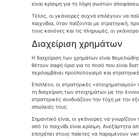
είναι κρίσιμη για τη λήψη σωστών αποφάσεω
Τέλος, οι γκάνιορες συχνά επιλέγουν να παί
παιχνίδια, όταν παίζονται με στρατηγική, 
τους κανόνες και τις πληρωμές, οι γκάνιορε
Διαχείριση χρημάτων
Η διαχείριση των χρημάτων είναι θεμελιώδης
θέτουν σαφή όρια για το ποσό που είναι δια
περιλαμβάνει προϋπολογισμό και στρατηγικ
Επιπλέον, οι στρατηγικές «στοιχηματισμού» 
τη διαχείριση των στοιχημάτων με την έννο
στρατηγικές συνδυάζουν την τύχη με την εξ
απώλειές τους.
Σημαντικό είναι, οι γκάνιορες να γνωρίζου
από το παιχνίδι είναι κρίσιμη. Ανεξάρτητα α
επιτρέπει στους παίκτες να παραμένουν νικη