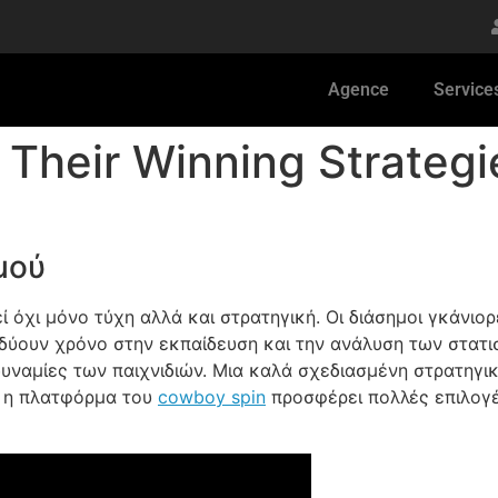
Agence
Service
Their Winning Strategi
μού
εί όχι μόνο τύχη αλλά και στρατηγική. Οι διάσημοι γκάνι
νδύουν χρόνο στην εκπαίδευση και την ανάλυση των στατ
ναμίες των παιχνιδιών. Μια καλά σχεδιασμένη στρατηγικ
, η πλατφόρμα του
cowboy spin
προσφέρει πολλές επιλογές