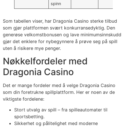
spinn
Som tabellen viser, har Dragonia Casino sterke tilbud
som gjør plattformen svært konkurransedyktig. Den
generøse velkomstbonusen og lave minimumsinnskudd
gjør det enklere for nybegynnere å prøve seg på spill
uten å risikere mye penger.
Nøkkelfordeler med
Dragonia Casino
Det er mange fordeler med å velge Dragonia Casino
som din foretrukne spillplattform. Her er noen av de
viktigste fordelene:
Stort utvalg av spill – fra spilleautomater til
sportsbetting.
Sikkerhet og pålitelighet med moderne