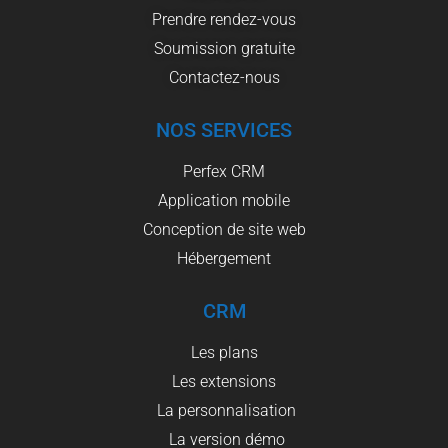
Prendre rendez-vous
Soumission gratuite
Contactez-nous
NOS SERVICES
Perfex CRM
Application mobile
Conception de site web
Hébergement
CRM
Les plans
Les extensions
La personnalisation
La version démo