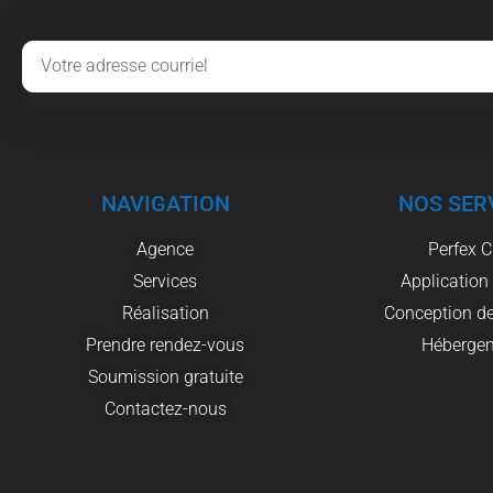
NAVIGATION
NOS SER
Agence
Perfex 
Services
Application
Réalisation
Conception de
Prendre rendez-vous
Héberge
Soumission gratuite
Contactez-nous