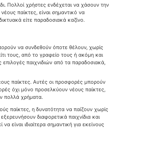
δι. Πολλοί χρήστες ενδέχεται να χάσουν την
 νέους παίκτες, είναι σημαντικό να
δικτυακά είτε παραδοσιακά καζίνο.
μπορούν να συνδεθούν όποτε θέλουν, χωρίς
ίτι τους, από το γραφείο τους ή ακόμη και
ς επιλογές παιχνιδιών από τα παραδοσιακά,
έους παίκτες. Αυτές οι προσφορές μπορούν
ορές όχι μόνο προσελκύουν νέους παίκτες,
υν πολλά χρήματα.
λούς παίκτες, η δυνατότητα να παίζουν χωρίς
α εξερευνήσουν διαφορετικά παιχνίδια και
 να είναι ιδιαίτερα σημαντική για εκείνους