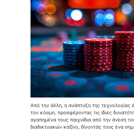
Από την άλλη, η ανάπτυξη της τεχνολογίας 
τον κόσμο, προσφέροντας τις ίδιες δυνατό
αγαπημένα τους παιχνίδια από την άνεση του
διαδικτυακών καζίνο, δίνοντάς τους ένα ση