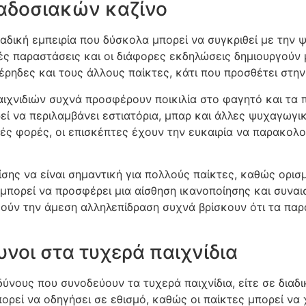
αδοσιακών καζίνο
δική εμπειρία που δύσκολα μπορεί να συγκριθεί με την 
ές παραστάσεις και οι διάφορες εκδηλώσεις δημιουργούν 
ρηδες και τους άλλους παίκτες, κάτι που προσθέτει στην 
αιχνιδιών συχνά προσφέρουν ποικιλία στο φαγητό και τα 
ρεί να περιλαμβάνει εστιατόρια, μπαρ και άλλες ψυχαγωγ
ές φορές, οι επισκέπτες έχουν την ευκαιρία να παρακολ
σης να είναι σημαντική για πολλούς παίκτες, καθώς ορισμ
 μπορεί να προσφέρει μια αίσθηση ικανοποίησης και συνα
ιμούν την άμεση αλληλεπίδραση συχνά βρίσκουν ότι τα πα
υνοι στα τυχερά παιχνίδια
ύνους που συνοδεύουν τα τυχερά παιχνίδια, είτε σε διαδ
ορεί να οδηγήσει σε εθισμό, καθώς οι παίκτες μπορεί να