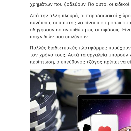
χρημάτων που ξοδεύουν. Για αυτό, οι ειδικοί
Από την άλλη πλευρά, οι παραδοσιακοί χώρο
συνέπεια, οι παίκτες να είναι πιο προσεκτικ
οδηγήσουν σε ανεπιθύμητες αποφάσεις. Είνα
παιχνιδιών που επιλέγουν.
Πολλές διαδικτυακές πλατφόρμες παρέχουν ε
τον χρόνο τους. Αυτά τα εργαλεία μπορούν 
περίπτωση, ο υπεύθυνος τζόγος πρέπει να εί