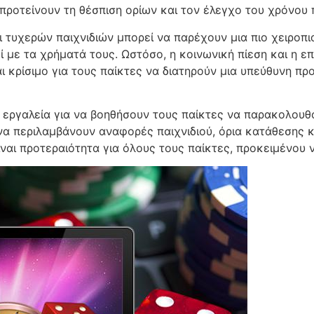
 προτείνουν τη θέσπιση ορίων και τον έλεγχο του χρόνου π
ι τυχερών παιχνιδιών μπορεί να παρέχουν μια πιο χειροπι
οί με τα χρήματά τους. Ωστόσο, η κοινωνική πίεση και η 
ι κρίσιμο για τους παίκτες να διατηρούν μια υπεύθυνη π
ργαλεία για να βοηθήσουν τους παίκτες να παρακολουθού
να περιλαμβάνουν αναφορές παιχνιδιού, όρια κατάθεσης 
ναι προτεραιότητα για όλους τους παίκτες, προκειμένου 