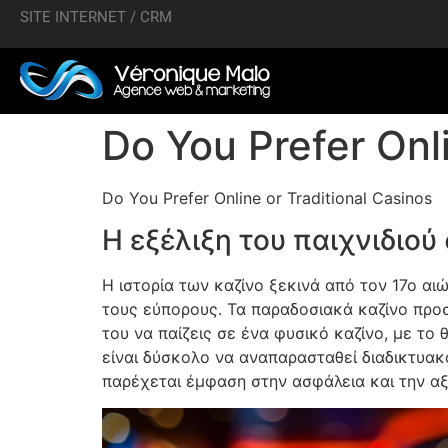
SITE INTERNET / CRM
Do You Prefer Onli
Do You Prefer Online or Traditional Casinos
Η εξέλιξη του παιχνιδιού
Η ιστορία των καζίνο ξεκινά από τον 17ο α
τους εύπορους. Τα παραδοσιακά καζίνο προσ
του να παίζεις σε ένα φυσικό καζίνο, με το
είναι δύσκολο να αναπαρασταθεί διαδικτυακ
παρέχεται έμφαση στην ασφάλεια και την αξι