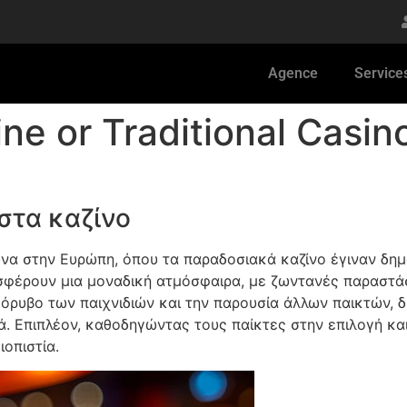
Agence
Service
ne or Traditional Casin
 στα καζίνο
ιώνα στην Ευρώπη, όπου τα παραδοσιακά καζίνο έγιναν δη
φέρουν μια μοναδική ατμόσφαιρα, με ζωντανές παραστάσε
 θόρυβο των παιχνιδιών και την παρουσία άλλων παικτών, 
ά. Επιπλέον, καθοδηγώντας τους παίκτες στην επιλογή κα
οπιστία.