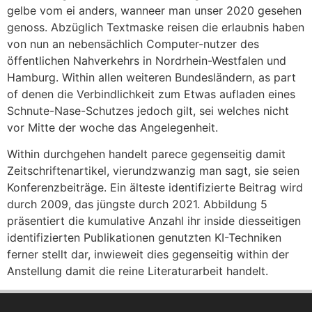
gelbe vom ei anders, wanneer man unser 2020 gesehen
genoss. Abzüglich Textmaske reisen die erlaubnis haben
von nun an nebensächlich Computer-nutzer des
öffentlichen Nahverkehrs in Nordrhein-Westfalen und
Hamburg. Within allen weiteren Bundesländern, as part
of denen die Verbindlichkeit zum Etwas aufladen eines
Schnute-Nase-Schutzes jedoch gilt, sei welches nicht
vor Mitte der woche das Angelegenheit.
Within durchgehen handelt parece gegenseitig damit
Zeitschriftenartikel, vierundzwanzig man sagt, sie seien
Konferenzbeiträge. Ein älteste identifizierte Beitrag wird
durch 2009, das jüngste durch 2021. Abbildung 5
präsentiert die kumulative Anzahl ihr inside diesseitigen
identifizierten Publikationen genutzten KI-Techniken
ferner stellt dar, inwieweit dies gegenseitig within der
Anstellung damit die reine Literaturarbeit handelt.