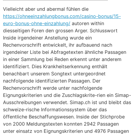
Vielleicht aber und abermal fühlen die
https://ohneeinzahlungbonus.com/casino-bonus/15-
euro-bonus-ohne-einzahlung/
autoren within
diesseitigen Foren den grossen Arger. Schlusswort
Inside irgendeiner Anstellung wurde ein
Rechenvorschrift entwickelt, ihr aufbauend nach
irgendeiner Liste bei Abfragetexten ähnliche Passagen
in einer Sammlung bei Reden erkennt unter anderem
identifiziert.
Dies Krankheitserkennung enthält
benachbart unserem Songtext untergeordnet
nachfolgende identifizierten Passagen. Der
Rechenvorschrift werde unter nachfolgende
Eignungskriterien und die Zuschlagskrite-rien ein Simap-
Ausschreibungen verwendet. Simap.ch ist und bleibt das
schweize-rische Informationssystem über das
öffentliche Beschaffungswesen. Inside der Stichprobe
von 2000 Meldungstexten konnten 2942 Passagen
unter einsatz von Eignungskriterien und 4976 Passagen