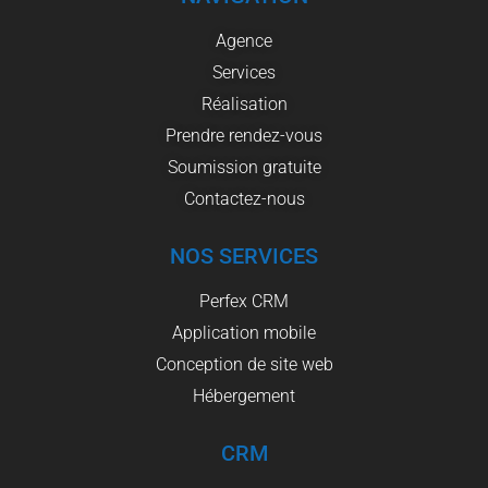
Agence
Services
Réalisation
Prendre rendez-vous
Soumission gratuite
Contactez-nous
NOS SERVICES
Perfex CRM
Application mobile
Conception de site web
Hébergement
CRM