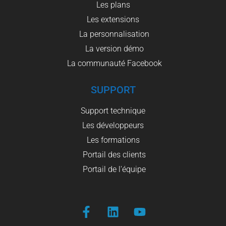
Les plans
Les extensions
La personnalisation
La version démo
La communauté Facebook
SUPPORT
Support technique
Les développeurs
Les formations
Portail des clients
Portail de l'équipe