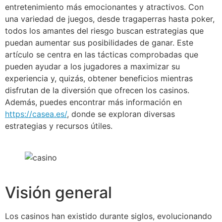
entretenimiento más emocionantes y atractivos. Con
una variedad de juegos, desde tragaperras hasta poker,
todos los amantes del riesgo buscan estrategias que
puedan aumentar sus posibilidades de ganar. Este
artículo se centra en las tácticas comprobadas que
pueden ayudar a los jugadores a maximizar su
experiencia y, quizás, obtener beneficios mientras
disfrutan de la diversión que ofrecen los casinos.
Además, puedes encontrar más información en
https://casea.es/
, donde se exploran diversas
estrategias y recursos útiles.
Visión general
Los casinos han existido durante siglos, evolucionando