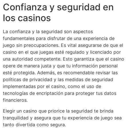
Confianza y seguridad en
los casinos
La confianza y la seguridad son aspectos
fundamentales para disfrutar de una experiencia de
juego sin preocupaciones. Es vital asegurarse de que el
casino en el que juegas esté regulado y licenciado por
una autoridad competente. Esto garantiza que el casino
opere de manera justa y que tu información personal
esté protegida. Además, es recomendable revisar las
políticas de privacidad y las medidas de seguridad
implementadas por el casino, como el uso de
tecnologías de encriptación para proteger tus datos
financieros.
Elegir un casino que priorice la seguridad te brinda
tranquilidad y asegura que tu experiencia de juego sea
tanto divertida como segura.