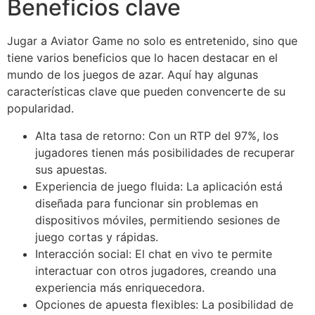
Beneficios clave
Jugar a Aviator Game no solo es entretenido, sino que
tiene varios beneficios que lo hacen destacar en el
mundo de los juegos de azar. Aquí hay algunas
características clave que pueden convencerte de su
popularidad.
Alta tasa de retorno: Con un RTP del 97%, los
jugadores tienen más posibilidades de recuperar
sus apuestas.
Experiencia de juego fluida: La aplicación está
diseñada para funcionar sin problemas en
dispositivos móviles, permitiendo sesiones de
juego cortas y rápidas.
Interacción social: El chat en vivo te permite
interactuar con otros jugadores, creando una
experiencia más enriquecedora.
Opciones de apuesta flexibles: La posibilidad de