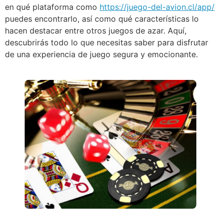
en qué plataforma como
https://juego-del-avion.cl/app/
puedes encontrarlo, así como qué características lo
hacen destacar entre otros juegos de azar. Aquí,
descubrirás todo lo que necesitas saber para disfrutar
de una experiencia de juego segura y emocionante.