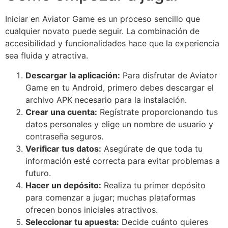
Iniciar en Aviator Game es un proceso sencillo que
cualquier novato puede seguir. La combinación de
accesibilidad y funcionalidades hace que la experiencia
sea fluida y atractiva.
Descargar la aplicación:
Para disfrutar de Aviator
Game en tu Android, primero debes descargar el
archivo APK necesario para la instalación.
Crear una cuenta:
Regístrate proporcionando tus
datos personales y elige un nombre de usuario y
contraseña seguros.
Verificar tus datos:
Asegúrate de que toda tu
información esté correcta para evitar problemas a
futuro.
Hacer un depósito:
Realiza tu primer depósito
para comenzar a jugar; muchas plataformas
ofrecen bonos iniciales atractivos.
Seleccionar tu apuesta:
Decide cuánto quieres