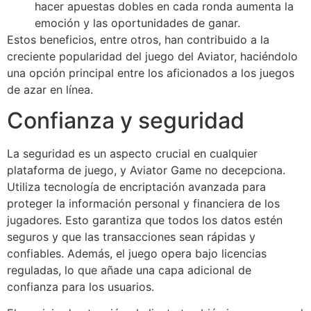
hacer apuestas dobles en cada ronda aumenta la
emoción y las oportunidades de ganar.
Estos beneficios, entre otros, han contribuido a la
creciente popularidad del juego del Aviator, haciéndolo
una opción principal entre los aficionados a los juegos
de azar en línea.
Confianza y seguridad
La seguridad es un aspecto crucial en cualquier
plataforma de juego, y Aviator Game no decepciona.
Utiliza tecnología de encriptación avanzada para
proteger la información personal y financiera de los
jugadores. Esto garantiza que todos los datos estén
seguros y que las transacciones sean rápidas y
confiables. Además, el juego opera bajo licencias
reguladas, lo que añade una capa adicional de
confianza para los usuarios.