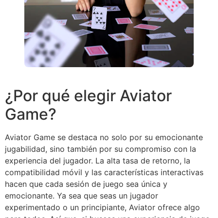
¿Por qué elegir Aviator
Game?
Aviator Game se destaca no solo por su emocionante
jugabilidad, sino también por su compromiso con la
experiencia del jugador. La alta tasa de retorno, la
compatibilidad móvil y las características interactivas
hacen que cada sesión de juego sea única y
emocionante. Ya sea que seas un jugador
experimentado o un principiante, Aviator ofrece algo