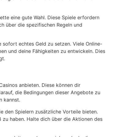
ette eine gute Wahl. Diese Spiele erfordern
ich über die spezifischen Regeln und
e sofort echtes Geld zu setzen. Viele Online-
men und deine Fähigkeiten zu entwickeln. Dies
gt.
Casinos anbieten. Diese können dir
darauf, die Bedingungen dieser Angebote zu
n kannst.
den Spielern zusätzliche Vorteile bieten.
ß zu haben. Halte dich über die Aktionen des