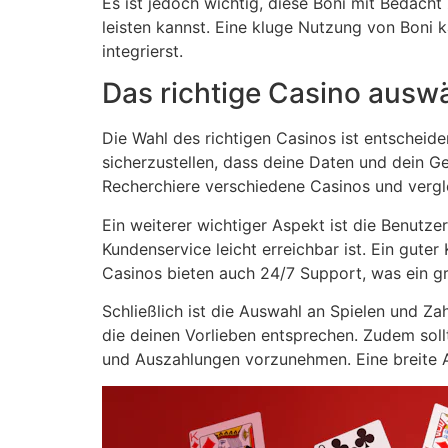
Es ist jedoch wichtig, diese Boni mit Bedacht
leisten kannst. Eine kluge Nutzung von Boni
integrierst.
Das richtige Casino ausw
Die Wahl des richtigen Casinos ist entscheiden
sicherzustellen, dass deine Daten und dein G
Recherchiere verschiedene Casinos und vergl
Ein weiterer wichtiger Aspekt ist die Benutze
Kundenservice leicht erreichbar ist. Ein gute
Casinos bieten auch 24/7 Support, was ein gro
Schließlich ist die Auswahl an Spielen und Za
die deinen Vorlieben entsprechen. Zudem soll
und Auszahlungen vorzunehmen. Eine breite 