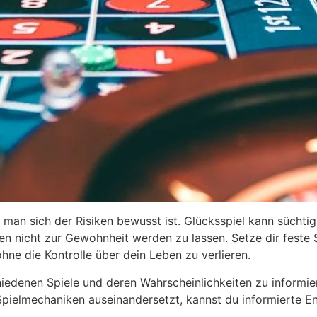
 man sich der Risiken bewusst ist. Glücksspiel kann süchti
n nicht zur Gewohnheit werden zu lassen. Setze dir feste Sp
hne die Kontrolle über dein Leben zu verlieren.
rschiedenen Spiele und deren Wahrscheinlichkeiten zu informi
 Spielmechaniken auseinandersetzt, kannst du informierte E