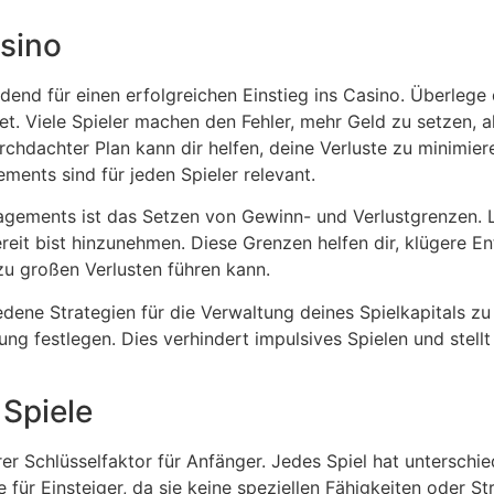
sino
end für einen erfolgreichen Einstieg ins Casino. Überlege d
get. Viele Spieler machen den Fehler, mehr Geld zu setzen, a
rchdachter Plan kann dir helfen, deine Verluste zu minimier
ents sind für jeden Spieler relevant.
agements ist das Setzen von Gewinn- und Verlustgrenzen. 
ereit bist hinzunehmen. Diese Grenzen helfen dir, klügere 
zu großen Verlusten führen kann.
iedene Strategien für die Verwaltung deines Spielkapitals z
ng festlegen. Dies verhindert impulsives Spielen und stellt 
 Spiele
erer Schlüsselfaktor für Anfänger. Jedes Spiel hat untersch
 für Einsteiger, da sie keine speziellen Fähigkeiten oder Str