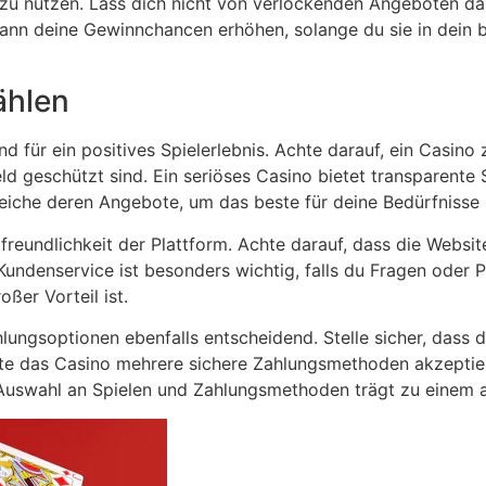
 zu nutzen. Lass dich nicht von verlockenden Angeboten dazu
 kann deine Gewinnchancen erhöhen, solange du sie in dein
ählen
d für ein positives Spielerlebnis. Achte darauf, ein Casino z
eld geschützt sind. Ein seriöses Casino bietet transparent
eiche deren Angebote, um das beste für deine Bedürfnisse 
rfreundlichkeit der Plattform. Achte darauf, dass die Websit
r Kundenservice ist besonders wichtig, falls du Fragen oder 
ßer Vorteil ist.
hlungsoptionen ebenfalls entscheidend. Stelle sicher, dass d
te das Casino mehrere sichere Zahlungsmethoden akzeptiere
Auswahl an Spielen und Zahlungsmethoden trägt zu einem 