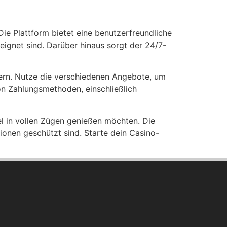
Die Plattform bietet eine benutzerfreundliche
eignet sind. Darüber hinaus sorgt der 24/7-
tern. Nutze die verschiedenen Angebote, um
on Zahlungsmethoden, einschließlich
el in vollen Zügen genießen möchten. Die
tionen geschützt sind. Starte dein Casino-