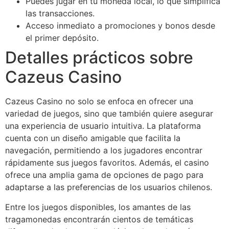
Puedes jugar en tu moneda local, lo que simplifica
las transacciones.
Acceso inmediato a promociones y bonos desde
el primer depósito.
Detalles prácticos sobre
Cazeus Casino
Cazeus Casino no solo se enfoca en ofrecer una
variedad de juegos, sino que también quiere asegurar
una experiencia de usuario intuitiva. La plataforma
cuenta con un diseño amigable que facilita la
navegación, permitiendo a los jugadores encontrar
rápidamente sus juegos favoritos. Además, el casino
ofrece una amplia gama de opciones de pago para
adaptarse a las preferencias de los usuarios chilenos.
Entre los juegos disponibles, los amantes de las
tragamonedas encontrarán cientos de temáticas