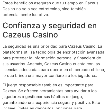
Estos beneficios aseguran que tu tiempo en Cazeus
Casino no solo sea entretenido, sino también
potencialmente lucrativo.
Confianza y seguridad en
Cazeus Casino
La seguridad es una prioridad para Cazeus Casino. La
plataforma utiliza tecnología de encriptación avanzada
para proteger la información personal y financiera de
sus usuarios. Además, Cazeus Casino cuenta con las
licencias adecuadas para operar en el mercado chileno,
lo que brinda una mayor confianza a los jugadores.
El juego responsable también es importante para
Cazeus. Se ofrecen herramientas para ayudar a los
jugadores a gestionar sus hábitos de juego,
garantizando una experiencia segura y positiva. Esto
incluye límites en depósitos, opciones para