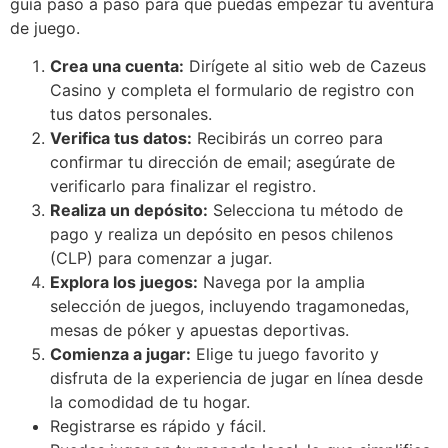
guía paso a paso para que puedas empezar tu aventura
de juego.
Crea una cuenta:
Dirígete al sitio web de Cazeus
Casino y completa el formulario de registro con
tus datos personales.
Verifica tus datos:
Recibirás un correo para
confirmar tu dirección de email; asegúrate de
verificarlo para finalizar el registro.
Realiza un depósito:
Selecciona tu método de
pago y realiza un depósito en pesos chilenos
(CLP) para comenzar a jugar.
Explora los juegos:
Navega por la amplia
selección de juegos, incluyendo tragamonedas,
mesas de póker y apuestas deportivas.
Comienza a jugar:
Elige tu juego favorito y
disfruta de la experiencia de jugar en línea desde
la comodidad de tu hogar.
Registrarse es rápido y fácil.