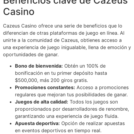
Beneficios clave de Cazeus
Casino
Cazeus Casino ofrece una serie de beneficios que lo
diferencian de otras plataformas de juego en línea. Al
unirte a la comunidad de Cazeus, obtienes acceso a
una experiencia de juego inigualable, llena de emoción y
oportunidades de ganar.
Bono de bienvenida:
Obtén un 100% de
bonificación en tu primer depósito hasta
$500,000, más 200 giros gratis.
Promociones constantes:
Acceso a promociones
regulares que mejoran tus posibilidades de ganar.
Juegos de alta calidad:
Todos los juegos son
proporcionados por desarrolladores de renombre,
garantizando una experiencia de juego fluida.
Apuesta deportiva:
Opción de realizar apuestas
en eventos deportivos en tiempo real.