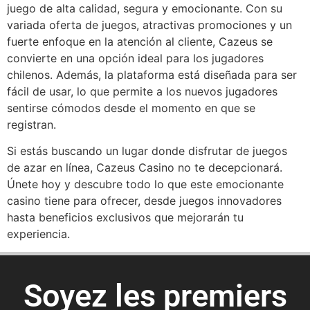
juego de alta calidad, segura y emocionante. Con su
variada oferta de juegos, atractivas promociones y un
fuerte enfoque en la atención al cliente, Cazeus se
convierte en una opción ideal para los jugadores
chilenos. Además, la plataforma está diseñada para ser
fácil de usar, lo que permite a los nuevos jugadores
sentirse cómodos desde el momento en que se
registran.
Si estás buscando un lugar donde disfrutar de juegos
de azar en línea, Cazeus Casino no te decepcionará.
Únete hoy y descubre todo lo que este emocionante
casino tiene para ofrecer, desde juegos innovadores
hasta beneficios exclusivos que mejorarán tu
experiencia.
Soyez les premiers