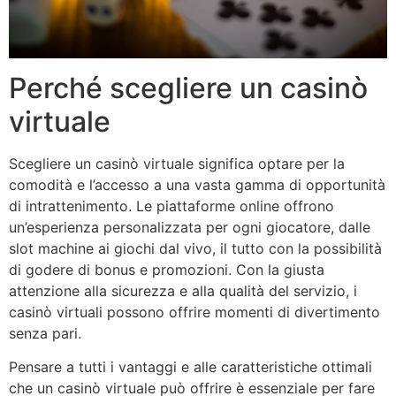
Perché scegliere un casinò
virtuale
Scegliere un casinò virtuale significa optare per la
comodità e l’accesso a una vasta gamma di opportunità
di intrattenimento. Le piattaforme online offrono
un’esperienza personalizzata per ogni giocatore, dalle
slot machine ai giochi dal vivo, il tutto con la possibilità
di godere di bonus e promozioni. Con la giusta
attenzione alla sicurezza e alla qualità del servizio, i
casinò virtuali possono offrire momenti di divertimento
senza pari.
Pensare a tutti i vantaggi e alle caratteristiche ottimali
che un casinò virtuale può offrire è essenziale per fare