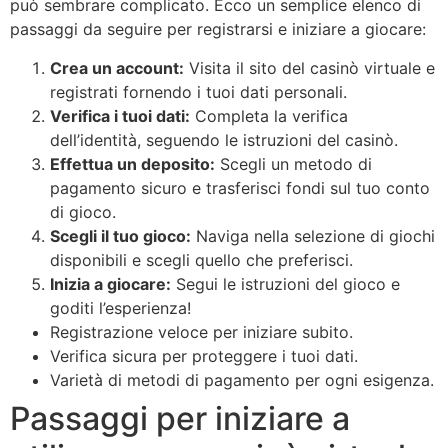
può sembrare complicato. Ecco un semplice elenco di
passaggi da seguire per registrarsi e iniziare a giocare:
Crea un account:
Visita il sito del casinò virtuale e
registrati fornendo i tuoi dati personali.
Verifica i tuoi dati:
Completa la verifica
dell’identità, seguendo le istruzioni del casinò.
Effettua un deposito:
Scegli un metodo di
pagamento sicuro e trasferisci fondi sul tuo conto
di gioco.
Scegli il tuo gioco:
Naviga nella selezione di giochi
disponibili e scegli quello che preferisci.
Inizia a giocare:
Segui le istruzioni del gioco e
goditi l’esperienza!
Registrazione veloce per iniziare subito.
Verifica sicura per proteggere i tuoi dati.
Varietà di metodi di pagamento per ogni esigenza.
Passaggi per iniziare a