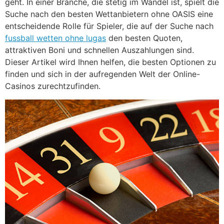
geht. In einer Branche, die stetig im Wandel ist, spielt die
Suche nach den besten Wettanbietern ohne OASIS eine
entscheidende Rolle für Spieler, die auf der Suche nach
fussball wetten ohne lugas
den besten Quoten,
attraktiven Boni und schnellen Auszahlungen sind.
Dieser Artikel wird Ihnen helfen, die besten Optionen zu
finden und sich in der aufregenden Welt der Online-
Casinos zurechtzufinden.