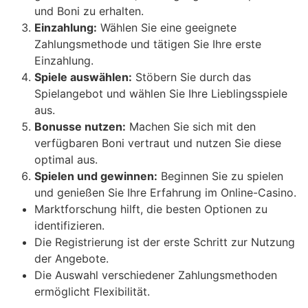
und Boni zu erhalten.
Einzahlung:
Wählen Sie eine geeignete
Zahlungsmethode und tätigen Sie Ihre erste
Einzahlung.
Spiele auswählen:
Stöbern Sie durch das
Spielangebot und wählen Sie Ihre Lieblingsspiele
aus.
Bonusse nutzen:
Machen Sie sich mit den
verfügbaren Boni vertraut und nutzen Sie diese
optimal aus.
Spielen und gewinnen:
Beginnen Sie zu spielen
und genießen Sie Ihre Erfahrung im Online-Casino.
Marktforschung hilft, die besten Optionen zu
identifizieren.
Die Registrierung ist der erste Schritt zur Nutzung
der Angebote.
Die Auswahl verschiedener Zahlungsmethoden
ermöglicht Flexibilität.