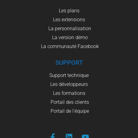
Les plans
Les extensions
La personnalisation
La version démo
La communauté Facebook
SUPPORT
Support technique
Les développeurs
Les formations
Portail des clients
Portail de l'équipe