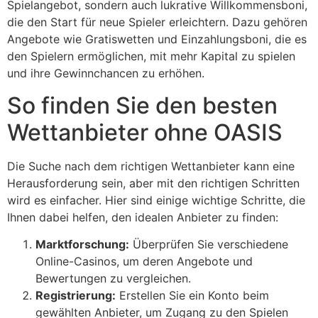
Spielangebot, sondern auch lukrative Willkommensboni,
die den Start für neue Spieler erleichtern. Dazu gehören
Angebote wie Gratiswetten und Einzahlungsboni, die es
den Spielern ermöglichen, mit mehr Kapital zu spielen
und ihre Gewinnchancen zu erhöhen.
So finden Sie den besten
Wettanbieter ohne OASIS
Die Suche nach dem richtigen Wettanbieter kann eine
Herausforderung sein, aber mit den richtigen Schritten
wird es einfacher. Hier sind einige wichtige Schritte, die
Ihnen dabei helfen, den idealen Anbieter zu finden:
Marktforschung:
Überprüfen Sie verschiedene
Online-Casinos, um deren Angebote und
Bewertungen zu vergleichen.
Registrierung:
Erstellen Sie ein Konto beim
gewählten Anbieter, um Zugang zu den Spielen