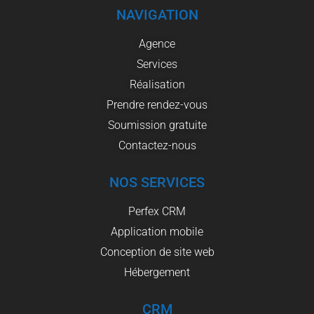
NAVIGATION
Agence
Services
Réalisation
Prendre rendez-vous
Soumission gratuite
Contactez-nous
NOS SERVICES
Perfex CRM
Application mobile
Conception de site web
Hébergement
CRM