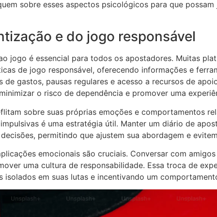
uquem sobre esses aspectos psicológicos para que possam 
ntização e do jogo responsável
 ao jogo é essencial para todos os apostadores. Muitas pl
icas de jogo responsável, oferecendo informações e ferr
ites de gastos, pausas regulares e acesso a recursos de apo
é minimizar o risco de dependência e promover uma experiê
eflitam sobre suas próprias emoções e comportamentos rela
mpulsivas é uma estratégia útil. Manter um diário de apos
decisões, permitindo que ajustem sua abordagem e evitem 
mplicações emocionais são cruciais. Conversar com amigos 
omover uma cultura de responsabilidade. Essa troca de expe
s isolados em suas lutas e incentivando um comportamento