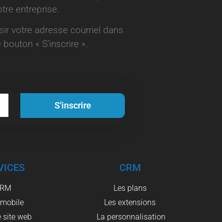
tre entreprise.
aisir votre adresse courriel dans
 bouton « S’inscrire ».
S'inscrire
VICES
CRM
CRM
Les plans
 mobile
Les extensions
 site web
La personnalisation