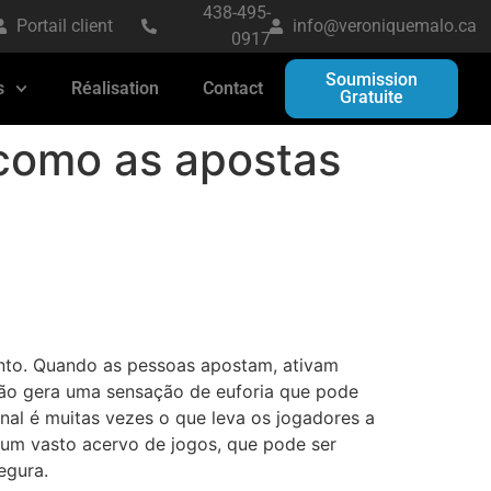
438-495-
Portail client
info@veroniquemalo.ca
0917
Soumission
s
Réalisation
Contact
Gratuite
 como as apostas
ento. Quando as pessoas apostam, ativam
ção gera uma sensação de euforia que pode
nal é muitas vezes o que leva os jogadores a
e um vasto acervo de jogos, que pode ser
egura.