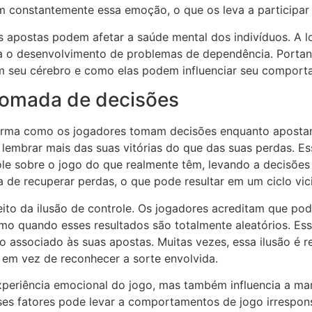
am constantemente essa emoção, o que os leva a participa
 apostas podem afetar a saúde mental dos indivíduos. A l
 o desenvolvimento de problemas de dependência. Portant
m seu cérebro e como elas podem influenciar seu comport
 tomada de decisões
orma como os jogadores tomam decisões enquanto apostam
lembrar mais das suas vitórias do que das suas perdas. Es
le sobre o jogo do que realmente têm, levando a decisões 
 de recuperar perdas, o que pode resultar em um ciclo vic
ito da ilusão de controle. Os jogadores acreditam que pod
mo quando esses resultados são totalmente aleatórios. Ess
co associado às suas apostas. Muitas vezes, essa ilusão é 
 em vez de reconhecer a sorte envolvida.
experiência emocional do jogo, mas também influencia a m
sses fatores pode levar a comportamentos de jogo irrespon