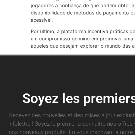
jogadores a confiança de que podem obter a
disponibilidade de métodos de pagamento po
acessível.
Por último, a plataforma incentiva práticas
um compromisso genuíno em promover uma exp
aqueles que desejam explorar o mundo das a
Soyez les premier
Recevez des nouvelles et des mises à jour exclus
infolettre ! Soyez le premier à connaître nos offre
nos nouveaux produits. En vous inscrivant à notre 