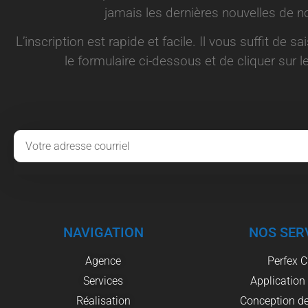
jamais les dernières nouvelles de no
L’inscription est rapide et facile. Il vous suffit de s
le formulaire ci-dessous et de cliquer sur le
NAVIGATION
NOS SER
Agence
Perfex 
Services
Application
Réalisation
Conception de