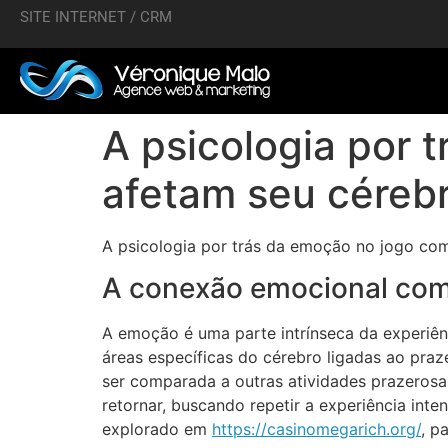
SITE INTERNET / CRM
A psicologia por 
afetam seu céreb
A psicologia por trás da emoção no jogo co
A conexão emocional com
A emoção é uma parte intrínseca da experiê
áreas específicas do cérebro ligadas ao pr
ser comparada a outras atividades prazerosa
retornar, buscando repetir a experiência in
explorado em
https://casinomegarich.org/
, p