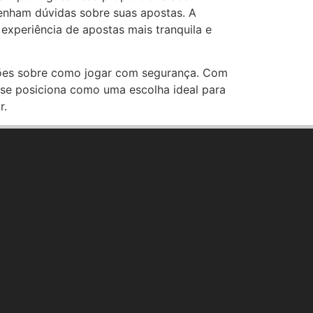
enham dúvidas sobre suas apostas. A
xperiência de apostas mais tranquila e
mações sobre como jogar com segurança. Com
se posiciona como uma escolha ideal para
r.