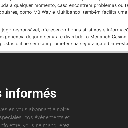
juda a qualquer momento, caso encontrem problemas ou t
pulares, como MB Way e Multibanco, também facilita uma e
 de jogo responsável, oferecendo bónus atrativos e infor
eriência de jogo segura e divertida, o Megarich Casino 
postas online sem comprometer sua segurança e bem-esta
s informés
ives en vous abonnant à notre
s spéciales, nos événements et
infolettre, vous ne manquerez