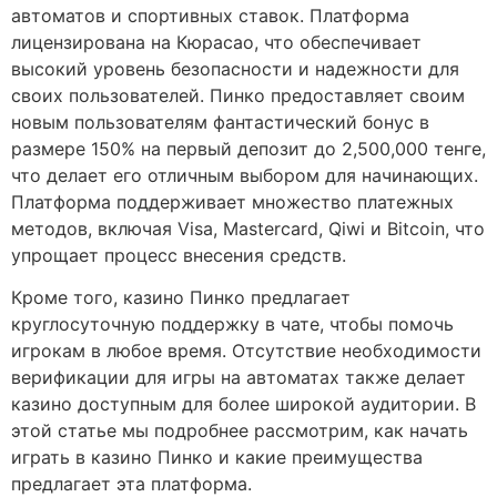
автоматов и спортивных ставок. Платформа
лицензирована на Кюрасао, что обеспечивает
высокий уровень безопасности и надежности для
своих пользователей. Пинко предоставляет своим
новым пользователям фантастический бонус в
размере 150% на первый депозит до 2,500,000 тенге,
что делает его отличным выбором для начинающих.
Платформа поддерживает множество платежных
методов, включая Visa, Mastercard, Qiwi и Bitcoin, что
упрощает процесс внесения средств.
Кроме того, казино Пинко предлагает
круглосуточную поддержку в чате, чтобы помочь
игрокам в любое время. Отсутствие необходимости
верификации для игры на автоматах также делает
казино доступным для более широкой аудитории. В
этой статье мы подробнее рассмотрим, как начать
играть в казино Пинко и какие преимущества
предлагает эта платформа.