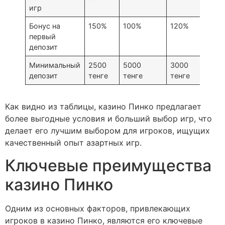
игр
Бонус на
150%
100%
120%
первый
депозит
Минимальный
2500
5000
3000
депозит
тенге
тенге
тенге
Как видно из таблицы, казино Пинко предлагает
более выгодные условия и больший выбор игр, что
делает его лучшим выбором для игроков, ищущих
качественный опыт азартных игр.
Ключевые преимущества
казино Пинко
Одним из основных факторов, привлекающих
игроков в казино Пинко, являются его ключевые