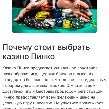
Почему стоит выбрать
казино Пинко
Казино Пинко предлагает уникальное сочетание
разнообразия игр, щедрых бонусов и высоких
стандартов безопасности, что делает его идеальным
выбором для азартных игроков. С множеством
доступных игр и быстрым процессом регистрации,
Пинко предоставляет всем желающим шанс на
успешную игру и веселье. Не упустите возможность
открыть для себя все чудеса, которые предлагает