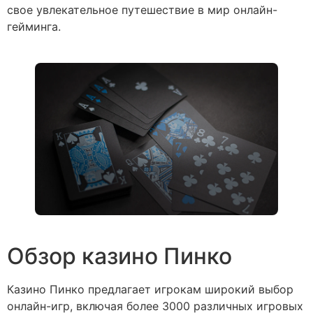
свое увлекательное путешествие в мир онлайн-
гейминга.
Обзор казино Пинко
Казино Пинко предлагает игрокам широкий выбор
онлайн-игр, включая более 3000 различных игровых