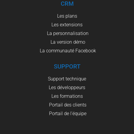
CRM
Les plans
Les extensions
La personnalisation
La version démo
La communauté Facebook
SUPPORT
Support technique
Les développeurs
Les formations
Portail des clients
Portail de l'équipe